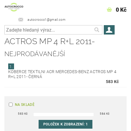
0 Kč
autocrocco1@gmail.com
ACTROS MP 4 R+L 2011-
NEJPRODÁVANĚJŠÍ
1.
KOBERCE TEXTILNI ACR MERCEDES-BENZ ACTROS MP 4
R+L 2011- ČERNÁ
583 Kč
NA SKLADĚ
583
Kč
584
Kč
POLOŽEK K ZOBRAZENÍ:
1