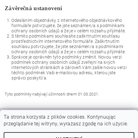
Závěrečná ustanovení
Odesláním objednávky z internetového objednávkového
formuláře potvrzujete, že jste seznámen/a s podmínkami
ochrany osobních údajů a že je v celém rozsahu přijímáte.
S těmito podmínkami souhlasíte zaškrtnutím souhlasu
prostřednictvím internetového formuláře. Zaškrtnutím
souhlasu potvrzujete, že jste seznámen/a s podmínkami
ochrany osobních údajů a že je v celém rozsahu přijímáte.
Správce je oprávněn tyto podmínky změnit. Novou verzi
podmínek ochrany osobních údajů zveřejní na svých
internetových stránkách a zároveň Vám zašle novou verzi
těchto podmínek Vaši e-mailovou adresu, kterou jste
správci poskytl/a.
Tyto podmínky nabývají účinnosti dnem 01.03.2021.
Ta strona korzysta z plików cookies.
Kontynuując
|
|
VŠEOBECNÉ OBCHODNÍ PODMÍNKY
DOPRAVY A PLATBY
przeglądanie tej witryny, wyrażasz zgodę na ich użycie.
Podmínky ochrany osobních údajů