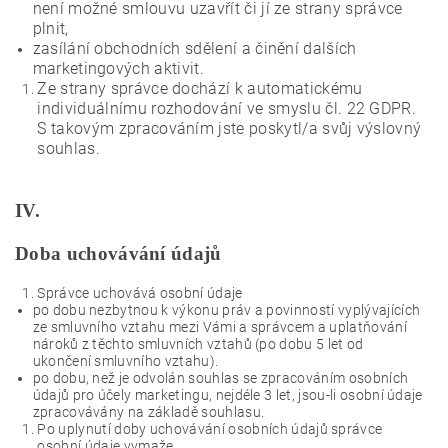
není možné smlouvu uzavřít či jí ze strany správce
plnit,
zasílání obchodních sdělení a činění dalších
marketingových aktivit.
Ze strany správce dochází k automatickému
individuálnímu rozhodování ve smyslu čl. 22 GDPR.
S takovým zpracováním jste poskytl/a svůj výslovný
souhlas.
IV.
Doba uchovávání údajů
Správce uchovává osobní údaje
po dobu nezbytnou k výkonu práv a povinností vyplývajících
ze smluvního vztahu mezi Vámi a správcem a uplatňování
nároků z těchto smluvních vztahů (po dobu 5 let od
ukončení smluvního vztahu).
po dobu, než je odvolán souhlas se zpracováním osobních
údajů pro účely marketingu, nejdéle 3 let, jsou-li osobní údaje
zpracovávány na základě souhlasu.
Po uplynutí doby uchovávání osobních údajů správce
osobní údaje vymaže.