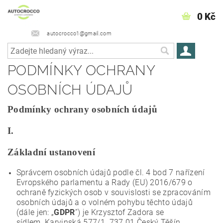
0 Kč
autocrocco1@gmail.com
PODMÍNKY OCHRANY
OSOBNÍCH ÚDAJŮ
Podmínky ochrany osobních údajů
I.
Základní ustanovení
Správcem osobních údajů podle čl. 4 bod 7 nařízení
Evropského parlamentu a Rady (EU) 2016/679 o
ochraně fyzických osob v souvislosti se zpracováním
osobních údajů a o volném pohybu těchto údajů
(dále jen: „
GDPR
”) je
Krzysztof Zadora
se
sídlem
Karvinská 577/1
737 01 Český Těšín