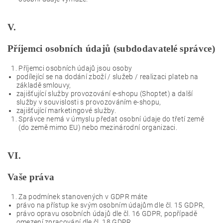
V.
Příjemci osobních údajů (subdodavatelé správce)
Příjemci osobních údajů jsou osoby
podílející se na dodání zboží / služeb / realizaci plateb na
základě smlouvy,
zajišťující služby provozování e-shopu (Shoptet) a další
služby v souvislosti s provozováním e-shopu,
zajišťující marketingové služby.
Správce nemá v úmyslu předat osobní údaje do třetí země
(do země mimo EU) nebo mezinárodní organizaci.
VI.
Vaše práva
Za podmínek stanovených v GDPR máte
právo na přístup ke svým osobním údajům dle čl. 15 GDPR,
právo opravu osobních údajů dle čl. 16 GDPR, popřípadě
omezení zpracování dle čl. 18 GDPR.