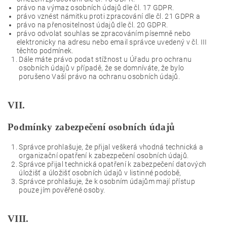
právo na výmaz osobních údajů dle čl. 17 GDPR.
právo vznést námitku proti zpracování dle čl. 21 GDPR a
právo na přenositelnost údajů dle čl. 20 GDPR.
právo odvolat souhlas se zpracováním písemně nebo
elektronicky na adresu nebo email správce uvedený v čl. III
těchto podmínek.
Dále máte právo podat stížnost u Úřadu pro ochranu
osobních údajů v případě, že se domníváte, že bylo
porušeno Vaší právo na ochranu osobních údajů.
VII.
Podmínky zabezpečení osobních údajů
Správce prohlašuje, že přijal veškerá vhodná technická a
organizační opatření k zabezpečení osobních údajů.
Správce přijal technická opatření k zabezpečení datových
úložišť a úložišť osobních údajů v listinné podobě,
Správce prohlašuje, že k osobním údajům mají přístup
pouze jím pověřené osoby.
VIII.