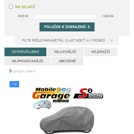
NA SKLADĚ
822
Kč
1223
Kč
POLOŽEK K ZOBRAZENÍ:
5
FILTR PODLE PARAMETRŮ, VLASTNOSTÍ A VÝROBCŮ
DOPORUČUJEME
NEJLEVNĚJŠÍ
NEJDRAŽŠÍ
NEJPRODÁVANĚJŠÍ
ABECEDNĚ
5
položek celkem
Tip