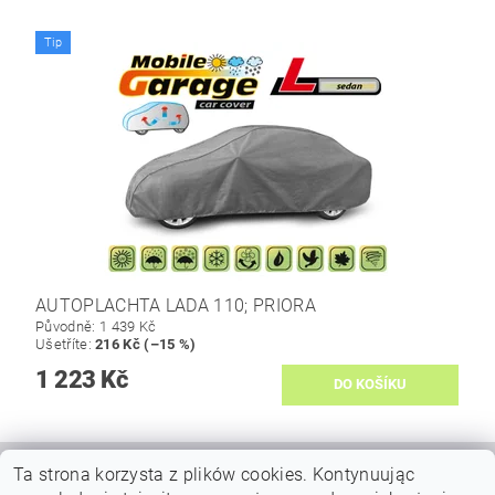
Tip
AUTOPLACHTA LADA 110; PRIORA
Původně:
1 439 Kč
Ušetříte
:
216 Kč (–15 %)
1 223 Kč
Ta strona korzysta z plików cookies.
Kontynuując
|
|
VŠEOBECNÉ OBCHODNÍ PODMÍNKY
DOPRAVY A PLATBY