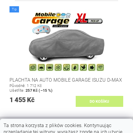
Tip
PLACHTA NA AUTO MOBILE GARAGE ISUZU D-MAX
Původně:
1 712 Kč
Ušetříte
:
257 Kč (–15 %)
1 455 Kč
Ta strona korzysta z plików cookies.
Kontynuując
|
|
VŠEOBECNÉ OBCHODNÍ PODMÍNKY
DOPRAVY A PLATBY
przeglądanie tej witryny, wyrażasz zgodę na ich użycie.