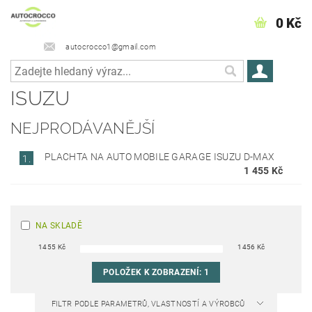
0 Kč
autocrocco1@gmail.com
ISUZU
NEJPRODÁVANĚJŠÍ
PLACHTA NA AUTO MOBILE GARAGE ISUZU D-MAX
1.
1 455 Kč
NA SKLADĚ
1455
Kč
1456
Kč
POLOŽEK K ZOBRAZENÍ:
1
FILTR PODLE PARAMETRŮ, VLASTNOSTÍ A VÝROBCŮ