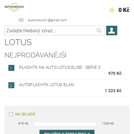
0 Kč
autocrocco1@gmail.com
LOTUS
NEJPRODÁVANĚJŠÍ
PLACHTA NA AUTO LOTUS ELISE - SERIE 3
1.
970 Kč
AUTOPLACHTA LOTUS ELAN
2.
1 223 Kč
NA SKLADĚ
970
Kč
1223
Kč