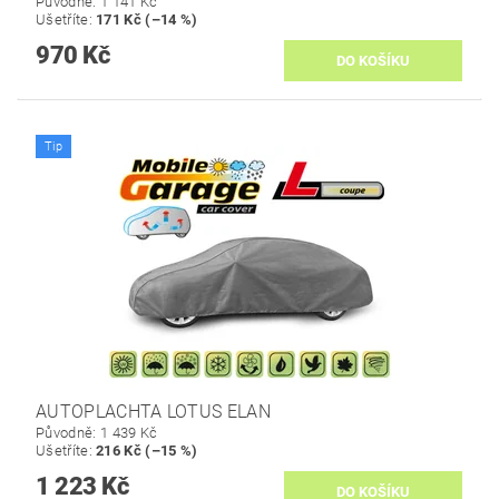
Původně:
1 141 Kč
Ušetříte
:
171 Kč (–14 %)
970 Kč
Tip
AUTOPLACHTA LOTUS ELAN
Původně:
1 439 Kč
Ušetříte
:
216 Kč (–15 %)
1 223 Kč