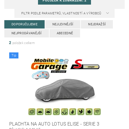
POLOŽEK K ZOBRAZENÍ:
2
FILTR PODLE PARAMETRŮ, VLASTNOSTÍ A VÝROBCŮ
DOPORUČUJEME
NEJLEVNĚJŠÍ
NEJDRAŽŠÍ
NEJPRODÁVANĚJŠÍ
ABECEDNĚ
2
položek celkem
Tip
PLACHTA NA AUTO LOTUS ELISE - SERIE 3