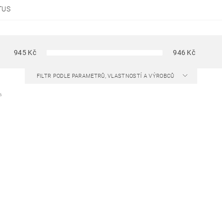
TUS
945
Kč
946
Kč
FILTR PODLE PARAMETRŮ, VLASTNOSTÍ A VÝROBCŮ
6