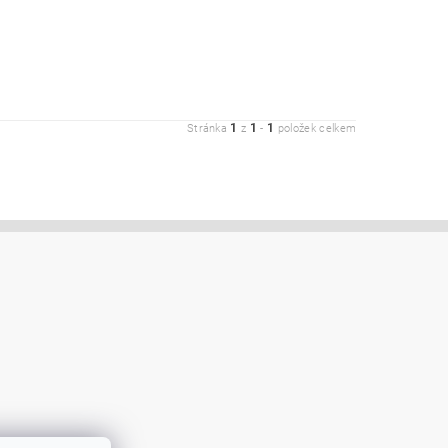
1
1
1
Stránka
z
-
položek celkem