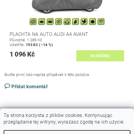
PLACHTA NA AUTO AUDI A4 AVANT
Původně:
1 289 Kč
Ušetříte
:
193 Kč (–14 %)
1 096 Kč
Buďte první, kdo napíše příspěvek k této položce.
Přidat komentář
Ta strona korzysta z plików cookies.
Kontynuując
|
|
VŠEOBECNÉ OBCHODNÍ PODMÍNKY
DOPRAVY A PLATBY
przeglądanie tej witryny, wyrażasz zgodę na ich użycie.
Podmínky ochrany osobních údajů