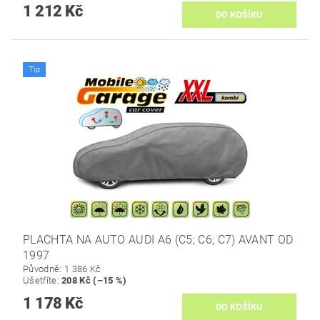
1 212 Kč
Tip
PLACHTA NA AUTO AUDI A6 (C5; C6; C7) AVANT OD
1997
Původně:
1 386 Kč
Ušetříte
:
208 Kč (–15 %)
1 178 Kč