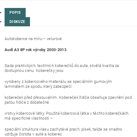
POPIS
DISKUZE
Autokoberce na míru – velurové
Audi A3 8P rok výroby 2003-2013
Sada praktických, textilních koberečků do auta, skvělá kvalita za
dostupnou cenu. Koberečky jsou
vyrobeny z kobercového materiálu se speciálním gumovým
laminátem ze spodu, který zabezpečí
kobereček před přesouváním. Kobereček řidiče obsahuje zpevnění pod
patou řidiče z dodatečné
vrstvy kobercové látky. Použitá kobercová látka v těchto koberečkách
má specifické vlastnosti –
speciální struktura vlasu zachytává prach, písek, takže se snadno
udržuje čistota v autě a koberec