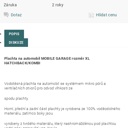
Záruka
2 roky
Dotaz
Hlídat cenu
POPIS
DISKUZE
Plachta na automobil MOBILE GARAGE rozměr XL
HATCHBACK/KOMBI
Vodotěsná plachta na automobil se systémem mikro pórů a
ventilačních otvorů pro odvod vlhkosti ze
spodu plachty.
Horní, přední a zadní část plachty je vyrobena ze 100% voděodolného
materiálu, zatímco boky jsou
vyrobeny z tvrdého materiálu, který nashromážděnou pod plachtou