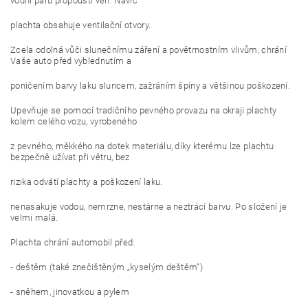
vodní páru propouští ven. Navíc
plachta obsahuje ventilační otvory.
Zcela odolná vůči slunečnímu záření a povětrnostním vlivům, chrání
Vaše auto před vyblednutím a
poničením barvy laku sluncem, zažráním špíny a většinou poškození.
Upevňuje se pomocí tradičního pevného provazu na okraji plachty
kolem celého vozu, vyrobeného
z pevného, měkkého na dotek materiálu, díky kterému lze plachtu
bezpečně užívat při větru, bez
rizika odvátí plachty a poškození laku.
nenasakuje vodou, nemrzne, nestárne a neztrácí barvu. Po složení je
velmi malá.
Plachta chrání automobil před:
- deštěm (také znečištěným „kyselým deštěm“)
- sněhem, jinovatkou a pylem