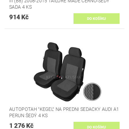
III (B8) 2008-2015 TAILORE MADE CERNO-SEDY
SADA 4 KS
914 Kč
AUTOPOTAH "KEGEL" NA PREDNI SEDACKY AUDI A1
PERUN ŠEDÝ 4 KS
1 276 Kč