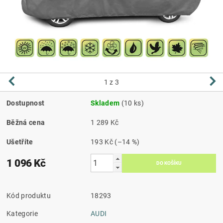
1
z 3
Dostupnost
Skladem
(10 ks)
Běžná cena
1 289 Kč
Ušetříte
193 Kč
(–14 %)
1 096 Kč
Kód produktu
18293
Kategorie
AUDI