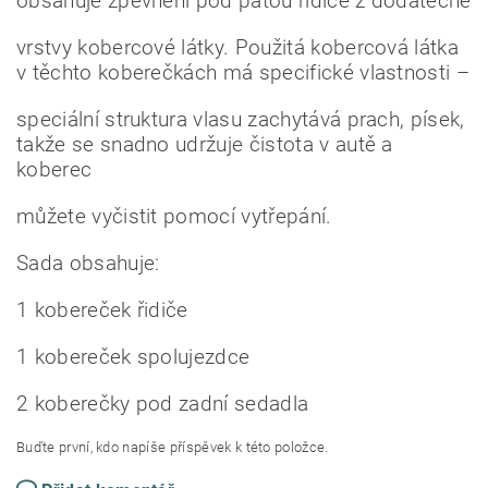
obsahuje zpevnění pod patou řidiče z dodatečné
vrstvy kobercové látky. Použitá kobercová látka
v těchto koberečkách má specifické vlastnosti –
speciální struktura vlasu zachytává prach, písek,
takže se snadno udržuje čistota v autě a
koberec
můžete vyčistit pomocí vytřepání.
Sada obsahuje:
1 kobereček řidiče
1 kobereček spolujezdce
2 koberečky pod zadní sedadla
Buďte první, kdo napíše příspěvek k této položce.