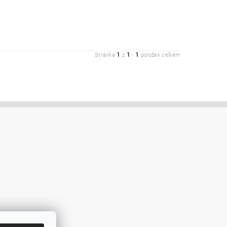
1
1
1
Stránka
z
-
položek celkem