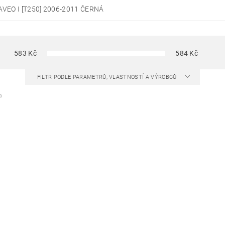
VEO I [T250] 2006-2011 ČERNÁ
583
Kč
584
Kč
FILTR PODLE PARAMETRŮ, VLASTNOSTÍ A VÝROBCŮ
3