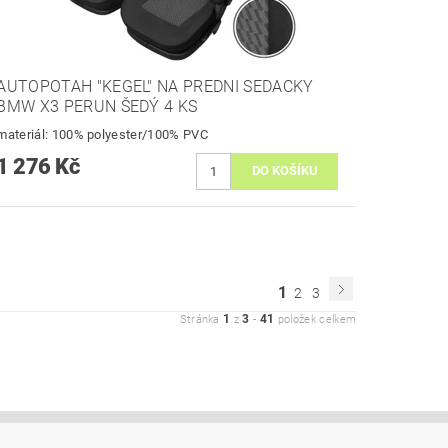
AUTOPOTAH "KEGEL" NA PREDNI SEDACKY
BMW X3 PERUN ŠEDÝ 4 KS
materiál: 100% polyester/100% PVC
1 276 Kč
1
2
3
1
3
41
Stránka
z
-
položek celkem