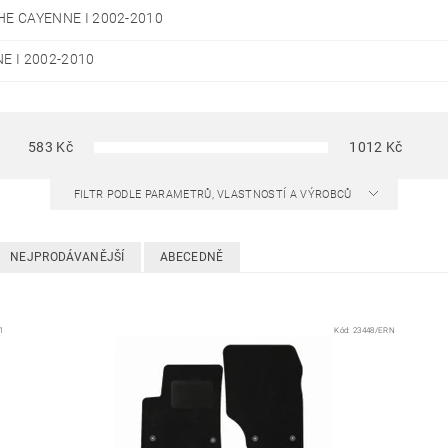
E CAYENNE I 2002-2010
E I 2002-2010
583
Kč
1012
Kč
FILTR PODLE PARAMETRŮ, VLASTNOSTÍ A VÝROBCŮ
NEJPRODÁVANĚJŠÍ
ABECEDNĚ
1
Kód:
23448/ERN