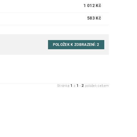
1 012 Kč
583 Kč
POLOŽEK K ZOBRAZENÍ:
2
1
1
2
Stránka
z
-
položek celkem