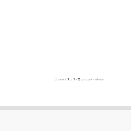
1
1
2
Stránka
z
-
položek celkem