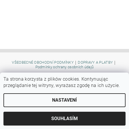
|
|
VŠEOBECNÉ OBCHODNÍ PODMÍNKY
DOPRAVY A PLATBY
Podmínky ochrany osobních údajů
Ta strona korzysta z plików cookies.
Kontynuując
przeglądanie tej witryny, wyrażasz zgodę na ich użycie.
Upravit nastavení cookies
2026 ©
Autocrocco
, všechna práva vyhrazena
Vytvořil Shoptet
NASTAVENÍ
SOUHLASÍM