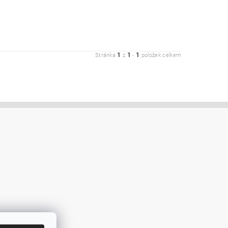
1
1
1
Stránka
z
-
položek celkem