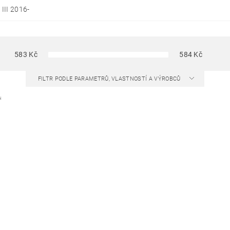
II 2016-
583
Kč
584
Kč
FILTR PODLE PARAMETRŮ, VLASTNOSTÍ A VÝROBCŮ
N