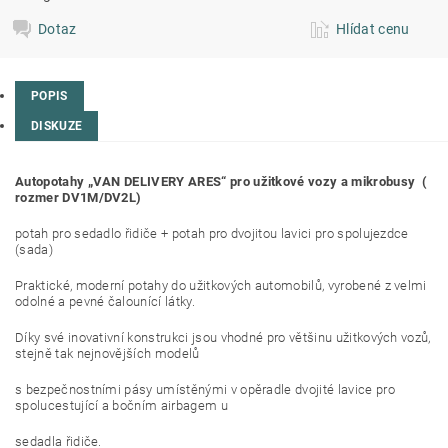
Dotaz
Hlídat cenu
POPIS
DISKUZE
Autopotahy „VAN DELIVERY ARES“ pro užitkové vozy a mikrobusy (
rozmer DV1M/DV2L)
potah pro sedadlo řidiče + potah pro dvojitou lavici pro spolujezdce
(sada)
Praktické, moderní potahy do užitkových automobilů, vyrobené z velmi
odolné a pevné čalounící látky.
Díky své inovativní konstrukci jsou vhodné pro většinu užitkových vozů,
stejně tak nejnovějších modelů
s bezpečnostními pásy umístěnými v opěradle dvojité lavice pro
spolucestující a bočním airbagem u
sedadla řidiče.