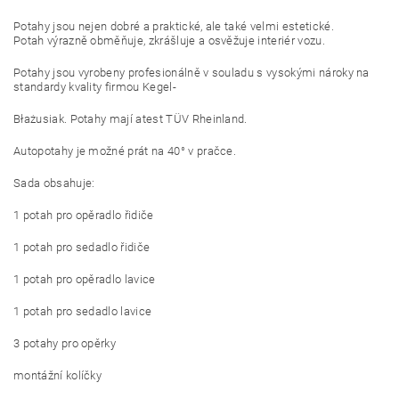
Potahy jsou nejen dobré a praktické, ale také velmi estetické.
Potah výrazně obměňuje, zkrášluje a osvěžuje interiér vozu.
Potahy jsou vyrobeny profesionálně v souladu s vysokými nároky na
standardy kvality firmou Kegel-
Błażusiak. Potahy mají atest TÜV Rheinland.
Autopotahy je možné prát na 40° v pračce.
Sada obsahuje:
1 potah pro opěradlo řidiče
1 potah pro sedadlo řidiče
1 potah pro opěradlo lavice
1 potah pro sedadlo lavice
3 potahy pro opěrky
montážní kolíčky