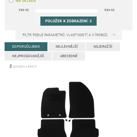
NA SKLADĚ
583
Kč
584
Kč
POLOŽEK K ZOBRAZENÍ:
2
FILTR PODLE PARAMETRŮ, VLASTNOSTÍ A VÝROBCŮ
DOPORUČUJEME
NEJLEVNĚJŠÍ
NEJDRAŽŠÍ
NEJPRODÁVANĚJŠÍ
ABECEDNĚ
2
položek celkem