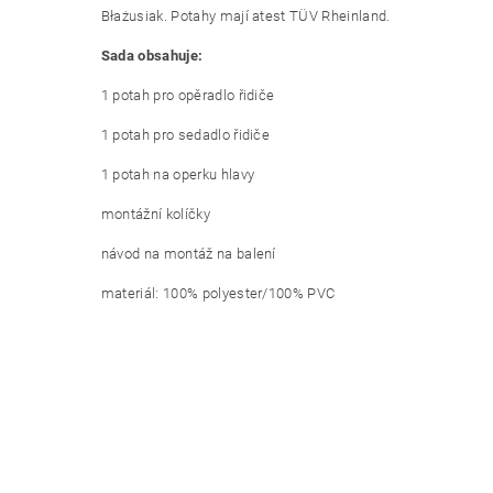
Błażusiak. Potahy mají atest TÜV Rheinland.
Sada obsahuje:
1 potah pro opěradlo řidiče
1 potah pro sedadlo řidiče
1 potah na operku hlavy
montážní kolíčky
návod na montáž na balení
materiál: 100% polyester/100% PVC