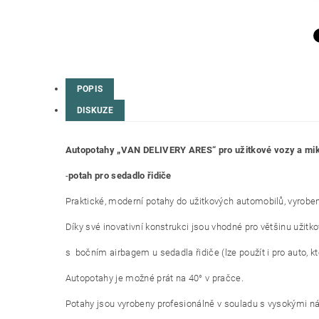
POPIS
DISKUZE
Autopotahy „VAN DELIVERY ARES“ pro užitkové vozy a mi
-
potah pro sedadlo řidiče
Praktické, moderní potahy do užitkových automobilů, vyrobené
Díky své inovativní konstrukci jsou vhodné pro většinu užitk
s bočním airbagem u sedadla řidiče (lze použít i pro auto, k
Autopotahy je možné prát na 40° v pračce.
Potahy jsou vyrobeny profesionálně v souladu s vysokými ná