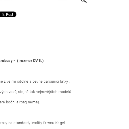
krobusy - ( rozmer DV1L)
 z velmi odolné a pevné čalounící látky..
ových vozů, stejně tak nejnovějších modelů
teré boční airbag nemá).
roky na standardy kvality firmou Kegel-