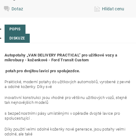
Dotaz
Hlídat cenu
POPIS
DISKUZE
Autopotahy „VAN DELIVERY PRACTICAL“ pro užitkové vozy a
mikrobusy - koženkové - Ford Transit Custom
potah pro dvojitou lavici pro spolujezdce.
Praktické, moderní potahy do užitkových automobilů, vyrobené z pevné
a odolné koženky. Díky své
inovativní konstrukci jsou vhodné pro většinu užitkových vozů, stejně
tak nejnovějších modelů
s bezpečnostními pásy umístěnými v opěradle dvojité lavice pro
spolucestující .
Díky použití velmi odolné koženky nové generace, jsou potahy velmi
odolné, ale také