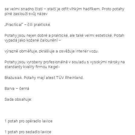
se velmi snadno čistí – stačí je otřít vlhkým hadříkem. Proto potahy
plně zaslouží svůj název
„Practical“ – čili praktické.
Potahy jsou nejen dobré a praktické, ale také velmi estetické. Potah
vypadá jako kožené čalounění –
výrazně obměňuje, zkrášluje a osvěžuje interiér vozu.
Potahy jsou vyrobeny profesionálně v souladu s vysokými nároky na
standardy kvality firmou Kegel-
Błażusiak. Potahy mají atest TÜV Rheinland.
Barva – černá
Sada obsahuje:
1 potah pro opěradlo lavice
1 potah pro sedadlo lavice