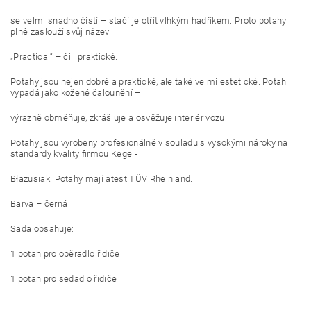
se velmi snadno čistí – stačí je otřít vlhkým hadříkem. Proto potahy
plně zaslouží svůj název
„Practical“ – čili praktické.
Potahy jsou nejen dobré a praktické, ale také velmi estetické. Potah
vypadá jako kožené čalounění –
výrazně obměňuje, zkrášluje a osvěžuje interiér vozu.
Potahy jsou vyrobeny profesionálně v souladu s vysokými nároky na
standardy kvality firmou Kegel-
Błażusiak. Potahy mají atest TÜV Rheinland.
Barva – černá
Sada obsahuje:
1 potah pro opěradlo řidiče
1 potah pro sedadlo řidiče