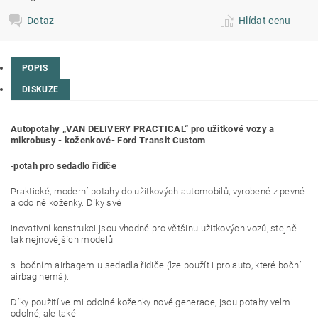
Dotaz
Hlídat cenu
POPIS
DISKUZE
Autopotahy „VAN DELIVERY PRACTICAL“ pro užitkové vozy a
mikrobusy - koženkové- Ford Transit Custom
-
potah pro sedadlo řidiče
Praktické, moderní potahy do užitkových automobilů, vyrobené z pevné
a odolné koženky. Díky své
inovativní konstrukci jsou vhodné pro většinu užitkových vozů, stejně
tak nejnovějších modelů
s bočním airbagem u sedadla řidiče (lze použít i pro auto, které boční
airbag nemá).
Díky použití velmi odolné koženky nové generace, jsou potahy velmi
odolné, ale také