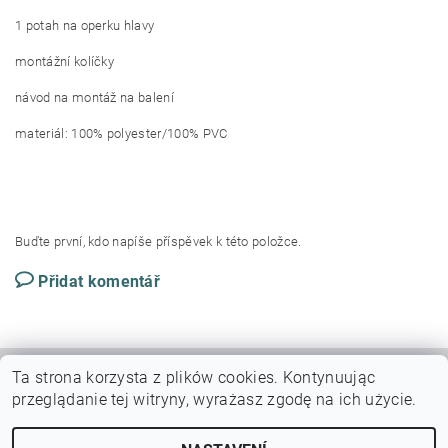
1 potah na operku hlavy
montážní kolíčky
návod na montáž na balení
materiál: 100% polyester/100% PVC
Buďte první, kdo napíše příspěvek k této položce.
Přidat komentář
Ta strona korzysta z plików cookies.
Kontynuując
|
|
VŠEOBECNÉ OBCHODNÍ PODMÍNKY
DOPRAVY A PLATBY
przeglądanie tej witryny, wyrażasz zgodę na ich użycie.
Podmínky ochrany osobních údajů