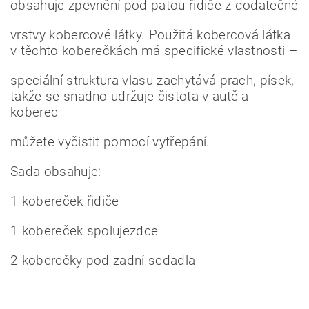
obsahuje zpevnění pod patou řidiče z dodatečné
vrstvy kobercové látky. Použitá kobercová látka
v těchto koberečkách má specifické vlastnosti –
speciální struktura vlasu zachytává prach, písek,
takže se snadno udržuje čistota v autě a
koberec
můžete vyčistit pomocí vytřepání.
Sada obsahuje:
1 kobereček řidiče
1 kobereček spolujezdce
2 koberečky pod zadní sedadla