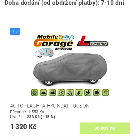
Doba dodání (od obdržení platby)
:
7-10 dni
Tip
AUTOPLACHTA HYUNDAI TUCSON
Původně:
1 553 Kč
Ušetříte
:
233 Kč (–15 %)
1 320 Kč