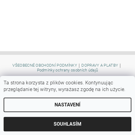
|
|
VŠEOBECNÉ OBCHODNÍ PODMÍNKY
DOPRAVY A PLATBY
Podmínky ochrany osobních údajů
Ta strona korzysta z plików cookies.
Kontynuując
przeglądanie tej witryny, wyrażasz zgodę na ich użycie.
Upravit nastavení cookies
2026 ©
Autocrocco
, všechna práva vyhrazena
Vytvořil Shoptet
NASTAVENÍ
SOUHLASÍM