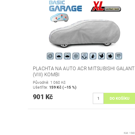
PLACHTA NA AUTO ACR MITSUBISHI GALANT
(VIII) KOMBI
Původně:
1 060 Kč
Ušetříte
:
159 Kč (–15 %)
901 Kč
Kód:
1543