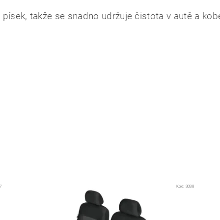
, písek, takže se snadno udržuje čistota v autě a kob
7
Kód:
3038