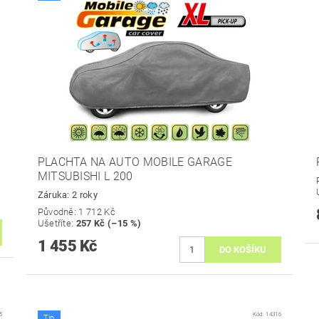
PLACHTA NA AUTO MOBILE GARAGE
MITSUBISHI L 200
Záruka: 2 roky
Původně:
1 712 Kč
Ušetříte
:
257 Kč (–15 %)
1 455 Kč
5
Kód:
14316
Tip