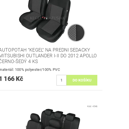
AUTOPOTAH "KEGEL" NA PREDNI SEDACKY
MITSUBISHI OUTLANDER I-II DO 2012 APOLLO
ČERNO-ŠEDÝ 4 KS
materiál: 100% polyester/100% PVC
1 166 Kč
Kód:
4546