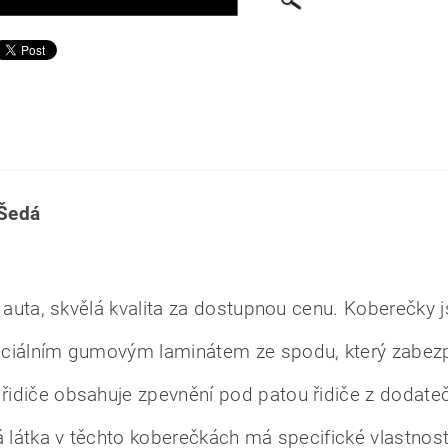
 Šedá
 auta, skvělá kvalita za dostupnou cenu. Koberečky 
eciálním gumovým laminátem ze spodu, který zabez
idiče obsahuje zpevnění pod patou řidiče z dodate
á látka v těchto koberečkách má specifické vlastnost