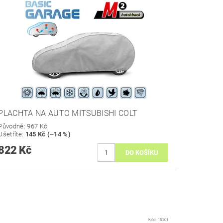
PLACHTA NA AUTO MITSUBISHI COLT
Původně:
967 Kč
Ušetříte
:
145 Kč (–14 %)
822 Kč
Kód:
15201