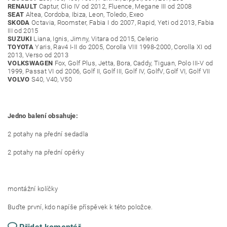
RENAULT
Captur, Clio IV od 2012, Fluence, Megane III od 2008
SEAT
Altea, Cordoba, Ibiza, Leon, Toledo, Exeo
SKODA
Octavia, Roomster, Fabia I do 2007, Rapid, Yeti od 2013, Fabia
III od 2015
SUZUKI
Liana, Ignis, Jimny, Vitara od 2015, Celerio
TOYOTA
Yaris, Rav4 I-II do 2005, Corolla VIII 1998-2000, Corolla XI od
2013, Verso od 2013
VOLKSWAGEN
Fox, Golf Plus, Jetta, Bora, Caddy, Tiguan, Polo III-V od
1999, Passat VI od 2006, Golf II, Golf III, Golf IV, GolfV, Golf VI, Golf VII
VOLVO
S40, V40, V50
Jedno balení obsahuje:
2 potahy na přední sedadla
2 potahy na přední opěrky
montážní kolíčky
Buďte první, kdo napíše příspěvek k této položce.