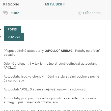
Kategorie
MITSUBISHI
Dotaz
Hlídat cenu
POPIS
DISKUZE
Přizpůsobitelné autopotahy
„APOLLO“ AIRBAG
. Potahy na přední
sedadla
Odolné a elegantní – tak je možno stručně definovat autopotahy
APOLLO.
Autopotahy jsou vyrobeny v módním stylu z velmi odolné a pevné
čalounící látky .
Autopotah APOLLO splňuje nejvyšší nároky na odolnost.
Autopotahy jsou přizpůsobeny k použití na sedadlech s bočními
airbagy – příslušné částí potahu jsou