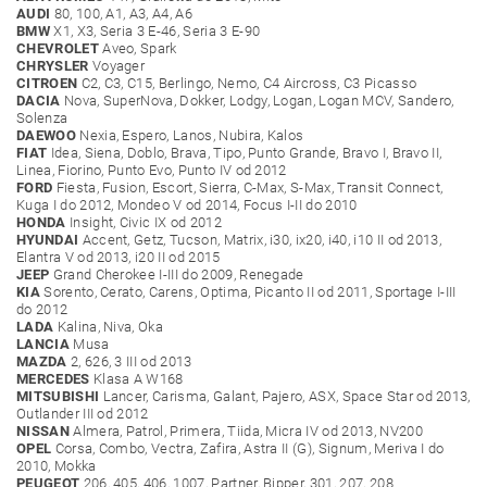
AUDI
80, 100, A1, A3, A4, A6
BMW
X1, X3, Seria 3 E-46, Seria 3 E-90
CHEVROLET
Aveo, Spark
CHRYSLER
Voyager
CITROEN
C2, C3, C15, Berlingo, Nemo, C4 Aircross, C3 Picasso
DACIA
Nova, SuperNova, Dokker, Lodgy, Logan, Logan MCV, Sandero,
Solenza
DAEWOO
Nexia, Espero, Lanos, Nubira, Kalos
FIAT
Idea, Siena, Doblo, Brava, Tipo, Punto Grande, Bravo I, Bravo II,
Linea, Fiorino, Punto Evo, Punto IV od 2012
FORD
Fiesta, Fusion, Escort, Sierra, C-Max, S-Max, Transit Connect,
Kuga I do 2012, Mondeo V od 2014, Focus I-II do 2010
HONDA
Insight, Civic IX od 2012
HYUNDAI
Accent, Getz, Tucson, Matrix, i30, ix20, i40, i10 II od 2013,
Elantra V od 2013, i20 II od 2015
JEEP
Grand Cherokee I-III do 2009, Renegade
KIA
Sorento, Cerato, Carens, Optima, Picanto II od 2011, Sportage I-III
do 2012
LADA
Kalina, Niva, Oka
LANCIA
Musa
MAZDA
2, 626, 3 III od 2013
MERCEDES
Klasa A W168
MITSUBISHI
Lancer, Carisma, Galant, Pajero, ASX, Space Star od 2013,
Outlander III od 2012
NISSAN
Almera, Patrol, Primera, Tiida, Micra IV od 2013, NV200
OPEL
Corsa, Combo, Vectra, Zafira, Astra II (G), Signum, Meriva I do
2010, Mokka
PEUGEOT
206, 405, 406, 1007, Partner, Bipper, 301, 207, 208