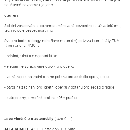
šity speciálním švem, který praskne při vystřelení bočních airbagů a
současně nezpomaluje jeho
otevření.
Solidní zpracování a pozornost, věnovaná bezpečnosti uživatelů (m. j.
technologie bezpečnostního
švu pro boční airbagy, nehořlavé materiály) potvrzují certifikáty TÜV
Rheinland a PIMOT.
- odolná, silná a elegantní látka
- elegantně zpracované otvory pro opěrky
- velká kapsa na zadní straně potahu pro sedadlo spolujezdce
- otvor na zapínání pro loketní opěrku v potahu pro sedadlo řidiče
- autopotahy je možné prát na 40° v pračce.
Jsou vhodné pro automobily
(rozměr L):
ALFA ROMEO
147, Giulietta do 2013, Mito