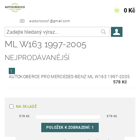
0 Kč
autocrocco1@gmail.com
ML W163 1997-2005
NEJPRODÁVANĚJŠÍ
1.
AUTOKOBERCE PRO MERCEDES-BENZ ML W163 1997-2005
578 Kč
NA SKLADĚ
578
Kč
579
Kč
POLOŽEK K ZOBRAZENÍ:
1