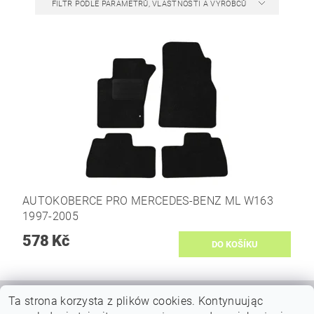
FILTR PODLE PARAMETRŮ, VLASTNOSTÍ A VÝROBCŮ
AUTOKOBERCE PRO MERCEDES-BENZ ML W163
1997-2005
578 Kč
Ta strona korzysta z plików cookies.
Kontynuując
|
|
VŠEOBECNÉ OBCHODNÍ PODMÍNKY
DOPRAVY A PLATBY