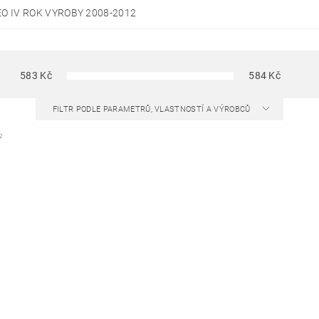
O IV ROK VYROBY 2008-2012
583
Kč
584
Kč
FILTR PODLE PARAMETRŮ, VLASTNOSTÍ A VÝROBCŮ
2