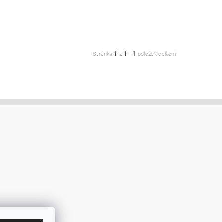
1
1
1
Stránka
z
-
položek celkem