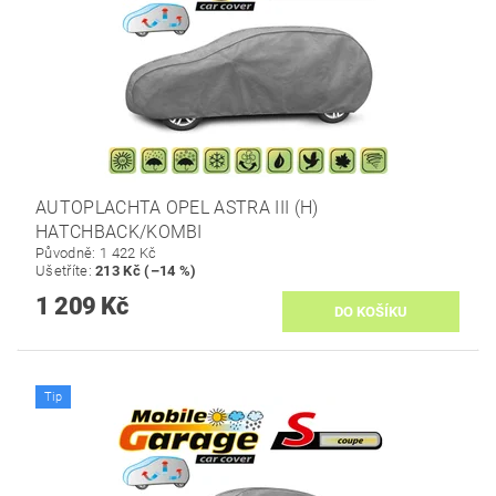
AUTOPLACHTA OPEL ASTRA III (H)
HATCHBACK/KOMBI
Původně:
1 422 Kč
Ušetříte
:
213 Kč (–14 %)
1 209 Kč
Tip