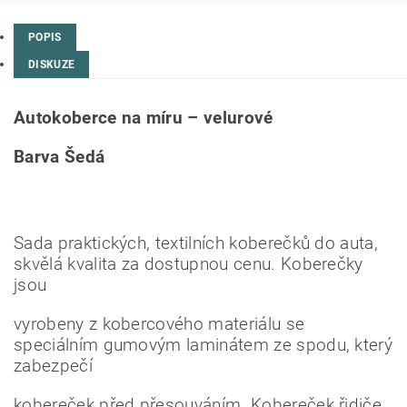
POPIS
DISKUZE
Autokoberce na míru – velurové
Barva Šedá
Sada praktických, textilních koberečků do auta,
skvělá kvalita za dostupnou cenu. Koberečky
jsou
vyrobeny z kobercového materiálu se
speciálním gumovým laminátem ze spodu, který
zabezpečí
kobereček před přesouváním. Kobereček řidiče