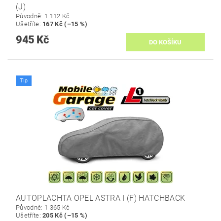
(J)
Původně:
1 112 Kč
Ušetříte
:
167 Kč (–15 %)
945 Kč
Tip
AUTOPLACHTA OPEL ASTRA I (F) HATCHBACK
Původně:
1 365 Kč
Ušetříte
:
205 Kč (–15 %)