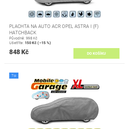
PLACHTA NA AUTO ACR OPEL ASTRA I (F)
HATCHBACK
Původně:
998 Kč
Ušetříte
:
150 Kč (–15 %)
848 Kč
Tip