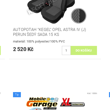
AUTOPOTAH "KEGEL" OPEL ASTRA IV (J)
PERUN ŠEDÝ SADA 15 KS
materiál: 100% polyester/100% PVC
2 520 Kč
7
Kód:
18386
Tip