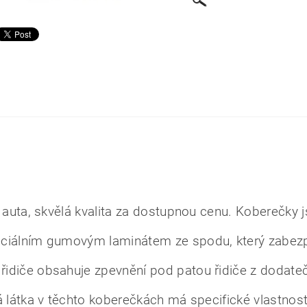
 auta, skvělá kvalita za dostupnou cenu. Koberečky 
eciálním gumovým laminátem ze spodu, který zabez
idiče obsahuje zpevnění pod patou řidiče z dodate
á látka v těchto koberečkách má specifické vlastnost