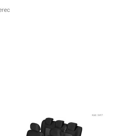
erec
Kód:
3417