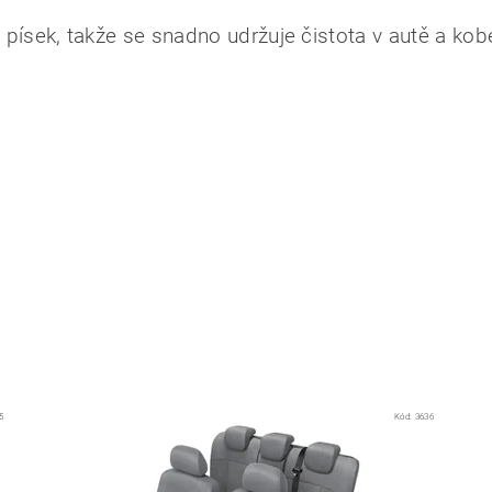
, písek, takže se snadno udržuje čistota v autě a kob
5
Kód:
3636