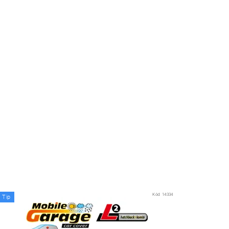
Kód:
14334
Tip