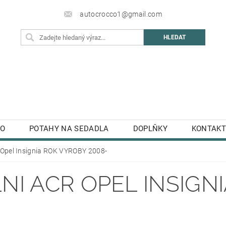
autocrocco1@gmail.com
TO
POTAHY NA SEDADLA
DOPLŇKY
KONTAKT
R Opel Insignia ROK VYROBY 2008-
NI­ ACR OPEL INSIGN