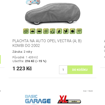
PLACHTA NA AUTO OPEL VECTRA (A; B)
KOMBI DO 2002
Záruka: 2 roky
Původně:
1 439 Kč
Ušetříte
:
216 Kč (–15 %)
1 223 Kč
4
Kód:
15648