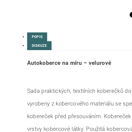
POPIS
DISKUZE
Autokoberce na míru – velurové
Sada praktických, textilních koberečků do
vyrobeny z kobercového materiálu se sp
kobereček před přesouváním. Kobereček ř
vrstvy kobercové látky. Použitá kobercov