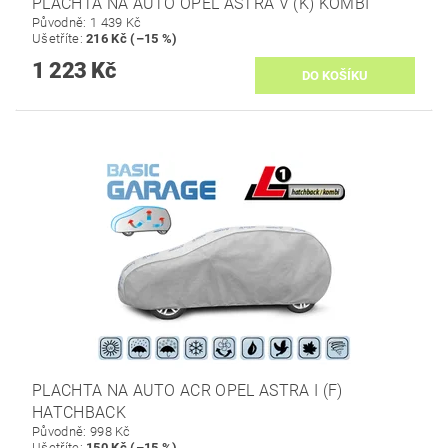
PLACHTA NA AUTO OPEL ASTRA V (K) KOMBI
Původně:
1 439 Kč
Ušetříte
:
216 Kč (–15 %)
1 223 Kč
PLACHTA NA AUTO ACR OPEL ASTRA I (F)
HATCHBACK
Původně:
998 Kč
Ušetříte
:
150 Kč (–15 %)