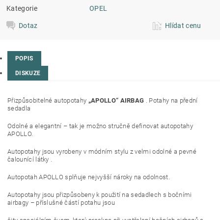
Kategorie
OPEL
Dotaz
Hlídat cenu
POPIS
DISKUZE
Přizpůsobitelné autopotahy
„APOLLO“ AIRBAG
. Potahy na přední
sedadla
Odolné a elegantní – tak je možno stručně definovat autopotahy
APOLLO.
Autopotahy jsou vyrobeny v módním stylu z velmi odolné a pevné
čalounící látky .
Autopotah APOLLO splňuje nejvyšší nároky na odolnost.
Autopotahy jsou přizpůsobeny k použití na sedadlech s bočními
airbagy – příslušné částí potahu jsou