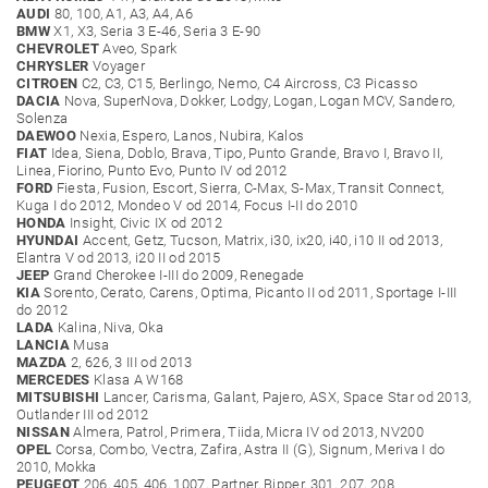
AUDI
80, 100, A1, A3, A4, A6
BMW
X1, X3, Seria 3 E-46, Seria 3 E-90
CHEVROLET
Aveo, Spark
CHRYSLER
Voyager
CITROEN
C2, C3, C15, Berlingo, Nemo, C4 Aircross, C3 Picasso
DACIA
Nova, SuperNova, Dokker, Lodgy, Logan, Logan MCV, Sandero,
Solenza
DAEWOO
Nexia, Espero, Lanos, Nubira, Kalos
FIAT
Idea, Siena, Doblo, Brava, Tipo, Punto Grande, Bravo I, Bravo II,
Linea, Fiorino, Punto Evo, Punto IV od 2012
FORD
Fiesta, Fusion, Escort, Sierra, C-Max, S-Max, Transit Connect,
Kuga I do 2012, Mondeo V od 2014, Focus I-II do 2010
HONDA
Insight, Civic IX od 2012
HYUNDAI
Accent, Getz, Tucson, Matrix, i30, ix20, i40, i10 II od 2013,
Elantra V od 2013, i20 II od 2015
JEEP
Grand Cherokee I-III do 2009, Renegade
KIA
Sorento, Cerato, Carens, Optima, Picanto II od 2011, Sportage I-III
do 2012
LADA
Kalina, Niva, Oka
LANCIA
Musa
MAZDA
2, 626, 3 III od 2013
MERCEDES
Klasa A W168
MITSUBISHI
Lancer, Carisma, Galant, Pajero, ASX, Space Star od 2013,
Outlander III od 2012
NISSAN
Almera, Patrol, Primera, Tiida, Micra IV od 2013, NV200
OPEL
Corsa, Combo, Vectra, Zafira, Astra II (G), Signum, Meriva I do
2010, Mokka
PEUGEOT
206, 405, 406, 1007, Partner, Bipper, 301, 207, 208