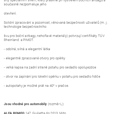
šity speciálním švem, který praskne při vystřelení bočních airbagů a
současně nezpomaluje jeho
otevření.
Solidní zpracování a pozornost, věnovaná bezpečnosti uživatelů (m. j.
technologie bezpečnostního
švu pro boční airbagy, nehořlavé materiály) potvrzují certifikáty TÜV
Rheinland a PIMOT.
- odolná, silná a elegantní látka
- elegantně zpracované otvory pro opěrky
- velká kapsa na zadní straně potahu pro sedadlo spolujezdce
- otvor na zapínání pro loketní opěrku v potahu pro sedadlo řidiče
- autopotahy je možné prát na 40° v pračce.
Jsou vhodné pro automobily
(rozměr L):
ALFA ROMEO
147, Giulietta do 2013, Mito