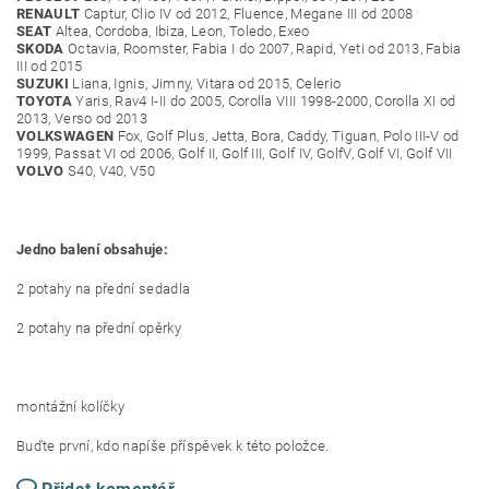
RENAULT
Captur, Clio IV od 2012, Fluence, Megane III od 2008
SEAT
Altea, Cordoba, Ibiza, Leon, Toledo, Exeo
SKODA
Octavia, Roomster, Fabia I do 2007, Rapid, Yeti od 2013, Fabia
III od 2015
SUZUKI
Liana, Ignis, Jimny, Vitara od 2015, Celerio
TOYOTA
Yaris, Rav4 I-II do 2005, Corolla VIII 1998-2000, Corolla XI od
2013, Verso od 2013
VOLKSWAGEN
Fox, Golf Plus, Jetta, Bora, Caddy, Tiguan, Polo III-V od
1999, Passat VI od 2006, Golf II, Golf III, Golf IV, GolfV, Golf VI, Golf VII
VOLVO
S40, V40, V50
Jedno balení obsahuje:
2 potahy na přední sedadla
2 potahy na přední opěrky
montážní kolíčky
Buďte první, kdo napíše příspěvek k této položce.