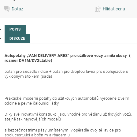
Dotaz
Hlídat cenu
POPIS
DISKUZE
Autopotahy „VAN DELIVERY ARES“ pro užitkové vozy a mikrobusy (
rozmer DV1M/DV2Ltable)
potah pro sedadlo řidiče + potah pro dvojitou lavici pro spolujezdce s
výklopným stolkem (sada)
Praktické, moderní potahy do užitkových automobilů, vyrobené z velmi
odolné a pevné čalounící látky.
Díky své inovativní konstrukci jsou vhodné pro většinu užitkových vozů,
stejně tak nejnovějších modelů
s bezpečnostními pásy umístěnými v opěradle dvojité lavice pro
spolucestující a bočním airbagem u