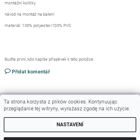
montážní kolíčky
návod na montáž na balení
materiál: 100% polyester/100% PVC
Buďte první, kdo napíše příspěvek k této položce.
Přidat komentář
Ta strona korzysta z plików cookies.
Kontynuując
|
|
VŠEOBECNÉ OBCHODNÍ PODMÍNKY
DOPRAVY A PLATBY
przeglądanie tej witryny, wyrażasz zgodę na ich użycie.
Podmínky ochrany osobních údajů
NASTAVENÍ
Upravit nastavení cookies
2026 ©
Autocrocco
, všechna práva vyhrazena