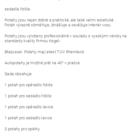
sedadla řidiče.
Potahy jsou nejen dobré a praktické, ale také velmi estetické.
Potah výrazně obměňuje, zkrášluje a osvěžuje interiér vozu.
Potahy jsou vyrobeny profesionálně v souladu s vysokými nároky na
standardy kvality firmou Kegel-
Błażusiak. Potahy mají atest TÜV Rheinland.
Autopotahy je možné prát na 40° v pračce.
Sada obsahuje:
1 potah pro opěradlo řidiče
1 potah pro sedadlo řidiče
1 potah pro opěradlo lavice
1 potah pro sedadlo lavice
3 potahy pro opěrky