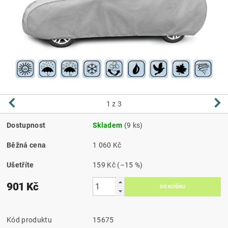
1
z 3
Dostupnost
Skladem
(9 ks)
Běžná cena
1 060 Kč
Ušetříte
159 Kč
(–15 %)
901 Kč
Kód produktu
15675