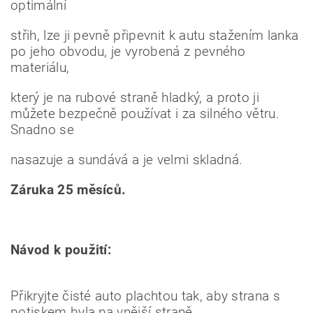
optimální
střih, lze ji pevně připevnit k autu stažením lanka
po jeho obvodu, je vyrobená z pevného
materiálu,
který je na rubové straně hladký, a proto ji
můžete bezpečně používat i za silného větru.
Snadno se
nasazuje a sundává a je velmi skladná.
Záruka 25 měsíců.
Návod k použití:
Přikryjte čisté auto plachtou tak, aby strana s
potiskem byla na vnější straně.