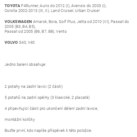
TOYOTA
F4Runner, Auris do 2012 (I), Avensis do 2003 (I),
Corolla 2002-2013 (IX, X), Land Cruiser, Urban Cruiser
VOLKSWAGEN
Amarok, Bora, Golf Plus, Jetta od 2010 (VI), Passat do
2005 (B3, B4, B5),
Passat od 2005 (B6, B7, B8), Vento
VOLVO
S40, V40
Jedno balení obsahuje:
2 potahy na zadní lavici (2 části)
5 potahů na zadní opěrky (3 klasické, 2 placaté)
4 připevňující části pro ukončení dělení zadní lavice,
montážní kolíčky
Buďte první, kdo napíše příspěvek k této položce.