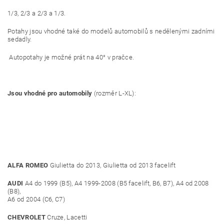
1/3, 2/3 a 2/3 a 1/3.
Potahy jsou vhodné také do modelů automobilů s nedělenými zadními
sedadly.
Autopotahy je možné prát na 40° v pračce.
Jsou vhodné pro automobily
(rozměr L-XL):
ALFA ROMEO
Giulietta do 2013, Giulietta od 2013 facelift
AUDI
A4 do 1999 (B5), A4 1999-2008 (B5 facelift, B6, B7), A4 od 2008
(B8),
A6 od 2004 (C6, C7)
CHEVROLET
Cruze, Lacetti