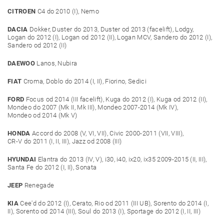
CITROEN
C4 do 2010 (I), Nemo
DACIA
Dokker, Duster do 2013, Duster od 2013 (facelift), Lodgy,
Logan do 2012 (I), Logan od 2012 (II), Logan MCV, Sandero do 2012 (I),
Sandero od 2012 (II)
DAEWOO
Lanos, Nubira
FIAT
Croma, Doblo do 2014 (I, II), Fiorino, Sedici
FORD
Focus od 2014 (III facelift), Kuga do 2012 (I), Kuga od 2012 (II),
Mondeo do 2007 (Mk II, Mk III), Mondeo 2007-2014 (Mk IV),
Mondeo od 2014 (Mk V)
HONDA
Accord do 2008 (V, VI, VII), Civic 2000-2011 (VII, VIII),
CR-V do 2011 (I, II, III), Jazz od 2008 (III)
HYUNDAI
Elantra do 2013 (IV, V), i30, i40, ix20, ix35 2009-2015 (II, III),
Santa Fe do 2012 (I, II), Sonata
JEEP
Renegade
KIA
Cee'd do 2012 (I), Cerato, Rio od 2011 (III UB), Sorento do 2014 (I,
II), Sorento od 2014 (III), Soul do 2013 (I), Sportage do 2012 (I, II, III)