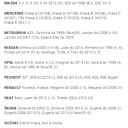
MAZDA
3 (I, II), 3 (III), 6 od 2012 (III), 323 od 1998 (BJ), 626, CX-5
MERCEDES
Klasa A (W168), Klasa A (W169), Klasa B (W246), Klasa C
(W201) 190, Klasa C (W202), Klasa C (W203), Klasa E (W210),
Klasa E (W211)
MITSUBISHI
ASX, Carisma od 1999 (facelift), Lancer do 2008 (I-VII),
Lancer od 2007 (VIII), Space Star do 2005
NISSAN
Almera od 2000 (II N16), Juke do 2014, Primera od 1999 (II, III),
Pulsar od 2014 (C13), Qashqai, Tiida, X-Trail do 2013 (I, II)
OPEL
Astra III (H), Astra IV (J), Insignia do 2013 (A), Vectra do 1999 (A,
B), Vectra od 1999 (B facelift, C)
PEUGEOT
307, 308 do 2013 (I), 308 od 2013 (II), 405, 406, 508, Bipper
RENAULT
Fluence, Koleos, Megane do 2008 (I, II), Megane od 2008 (III)
SEAT
Exeo, Leon do 2012 (I, II), Toledo 2004-2012 (III)
ŠKODA
Octavia do 2003 (I), Octavia 2003-2013 (II), Superb do 2008 (I),
Superb 2008-2013 (II), Superb od 2013 (II facelift, III)
SUZUKI
Grand Vitara, Sx4 S-Cross