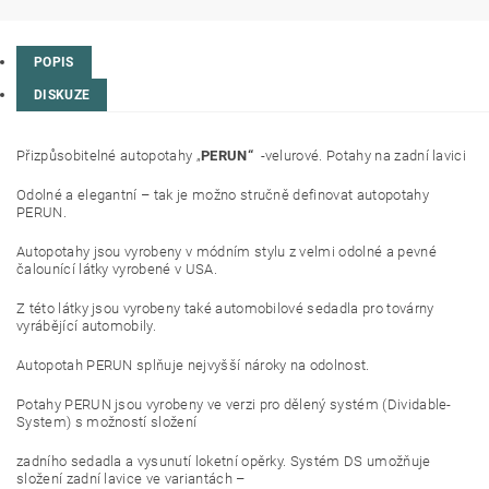
POPIS
DISKUZE
Přizpůsobitelné autopotahy „
PERUN“
-velurové. Potahy na zadní lavici
Odolné a elegantní – tak je možno stručně definovat autopotahy
PERUN.
Autopotahy jsou vyrobeny v módním stylu z velmi odolné a pevné
čalounící látky vyrobené v USA.
Z této látky jsou vyrobeny také automobilové sedadla pro továrny
vyrábějící automobily.
Autopotah PERUN splňuje nejvyšší nároky na odolnost.
Potahy PERUN jsou vyrobeny ve verzi pro dělený systém (Dividable-
System) s možností složení
zadního sedadla a vysunutí loketní opěrky. Systém DS umožňuje
složení zadní lavice ve variantách –