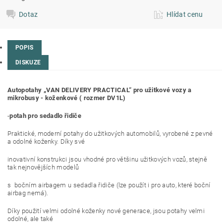
Dotaz
Hlídat cenu
POPIS
DISKUZE
Autopotahy „VAN DELIVERY PRACTICAL“ pro užitkové vozy a
mikrobusy - koženkové ( rozmer DV1L)
-
potah pro sedadlo řidiče
Praktické, moderní potahy do užitkových automobilů, vyrobené z pevné
a odolné koženky. Díky své
inovativní konstrukci jsou vhodné pro většinu užitkových vozů, stejně
tak nejnovějších modelů
s bočním airbagem u sedadla řidiče (lze použít i pro auto, které boční
airbag nemá).
Díky použití velmi odolné koženky nové generace, jsou potahy velmi
odolné, ale také