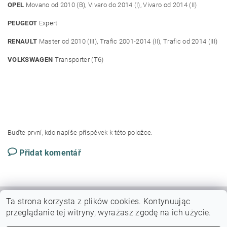
OPEL
Movano od 2010 (B), Vivaro do 2014 (I), Vivaro od 2014 (II)
PEUGEOT
Expert
RENAULT
Master od 2010 (III), Trafic 2001-2014 (II), Trafic od 2014 (III)
VOLKSWAGEN
Transporter (T6)
Buďte první, kdo napíše příspěvek k této položce.
Přidat komentář
Ta strona korzysta z plików cookies.
Kontynuując
|
|
VŠEOBECNÉ OBCHODNÍ PODMÍNKY
DOPRAVY A PLATBY
przeglądanie tej witryny, wyrażasz zgodę na ich użycie.
Podmínky ochrany osobních údajů