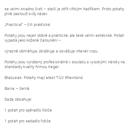
se velmi snadno čistí – stačí je otřít vlhkým hadříkem. Proto potahy
plně zaslouží svůj název
„Practical“ – čili praktické.
Potahy jsou nejen dobré a praktické, ale také velmi estetické. Potah
vypadá jako kožené čalounění –
výrazně obměňuje, zkrášluje a osvěžuje interiér vozu.
Potahy jsou vyrobeny profesionálně v souladu s vysokými nároky na
standardy kvality firmou Kegel-
Błażusiak. Potahy mají atest TÜV Rheinland.
Barva – černá
Sada obsahuje:
1 potah pro opěradlo řidiče
1 potah pro sedadlo řidiče