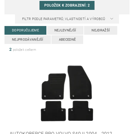
POLOŽEK K ZOBRAZENÍ:
2
FILTR PODLE PARAMETRŮ, VLASTNOSTÍ A VÝROBCŮ
DOPORUČUJEME
NEJLEVNĚJŠÍ
NEJDRAŽŠÍ
NEJPRODÁVANĚJŠÍ
ABECEDNĚ
2
položek celkem
AUTOKOBERCE PRO VOLVO S40 II 2004 - 2012