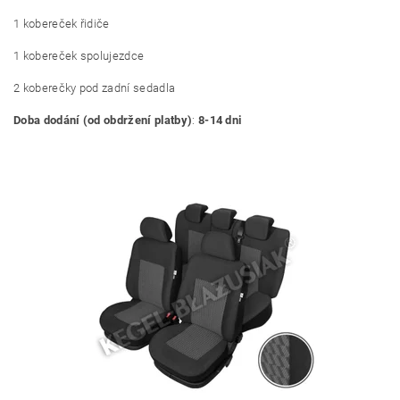
1 kobereček řidiče
1 kobereček spolujezdce
2 koberečky pod zadní sedadla
Doba dodání (od obdržení platby)
:
8-14 dni