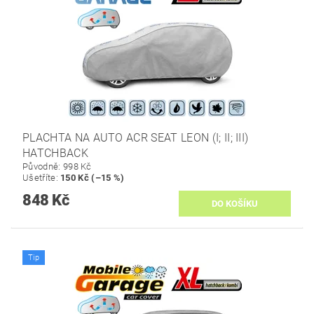
PLACHTA NA AUTO ACR SEAT LEON (I; II; III)
HATCHBACK
Původně:
998 Kč
Ušetříte
:
150 Kč (–15 %)
848 Kč
Tip