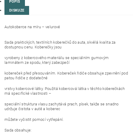
POPIS
DISKUZE
Autokoberce na míru – velurové
Sada praktických, textilních koberečků do auta, skvělá kvalita za
dostupnou cenu. Koberečky jsou
vyrobeny z kobercového materiálu se speciálním gumovým
laminátem ze spodu, který zabezpečí
kobereček před přesouváním. Kobereček řidiče obsahuje zpevnění pod
patou řidiče z dodatečné
vrstvy kobercové látky. Použitá kobercová látka v těchto koberečkách
má specifické vlastnosti –
speciální struktura vlasu zachytává prach, písek, takže se snadno
udržuje čistota v autě a koberec
můžete vyčistit pomocí vytřepání.
Sada obsahuje: