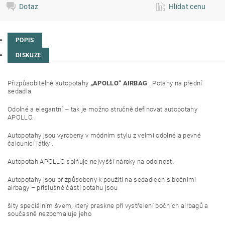
Dotaz
Hlídat cenu
POPIS
DISKUZE
Přizpůsobitelné autopotahy
„APOLLO“ AIRBAG
. Potahy na přední
sedadla
Odolné a elegantní – tak je možno stručně definovat autopotahy
APOLLO.
Autopotahy jsou vyrobeny v módním stylu z velmi odolné a pevné
čalounící látky .
Autopotah APOLLO splňuje nejvyšší nároky na odolnost.
Autopotahy jsou přizpůsobeny k použití na sedadlech s bočními
airbagy – příslušné částí potahu jsou
šity speciálním švem, který praskne při vystřelení bočních airbagů a
současně nezpomaluje jeho