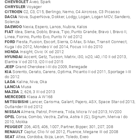
CHEVROLET
Aveo, Spark
CHRYSLER
Voyager
CITROEN
C2, C3, C15, Berlingo, Nemo, C4 Aircross, C3 Picasso
DACIA
Nova, SuperNova, Dokker, Lodgy, Logan, Logan MCV, Sandero,
Solenza
DAEWOO
Nexia, Espero, Lanos, Nubira, Kalos
FIAT
Idea, Siena, Doblo, Brava, Tipo, Punto Grande, Bravo I, Bravo II,
Linea, Fiorino, Punto Evo, Punto IV od 2012
FORD
Fiesta, Fusion, Escort, Sierra, C-Max, S-Max, Transit Connect,
Kuga I do 2012, Mondeo V od 2014, Focus I-II do 2010
HONDA
Insight, Civic IX od 2012
HYUNDAI
Accent, Getz, Tucson, Matrix, i30, ix20, i40, i10 II od 2013,
Elantra V od 2013, i20 II od 2015
JEEP
Grand Cherokee I-III do 2009, Renegade
KIA
Sorento, Cerato, Carens, Optima, Picanto II od 2011, Sportage I-III
do 2012
LADA
Kalina, Niva, Oka
LANCIA
Musa
MAZDA
2, 626, 3 III od 2013
MERCEDES
Klasa A W168
MITSUBISHI
Lancer, Carisma, Galant, Pajero, ASX, Space Star od 2013,
Outlander III od 2012
NISSAN
Almera, Patrol, Primera, Tiida, Micra IV od 2013, NV200
OPEL
Corsa, Combo, Vectra, Zafira, Astra II (G), Signum, Meriva I do
2010, Mokka
PEUGEOT
206, 405, 406, 1007, Partner, Bipper, 301, 207, 208
RENAULT
Captur, Clio IV od 2012, Fluence, Megane III od 2008
SEAT
Altea, Cordoba, Ibiza, Leon, Toledo, Exeo