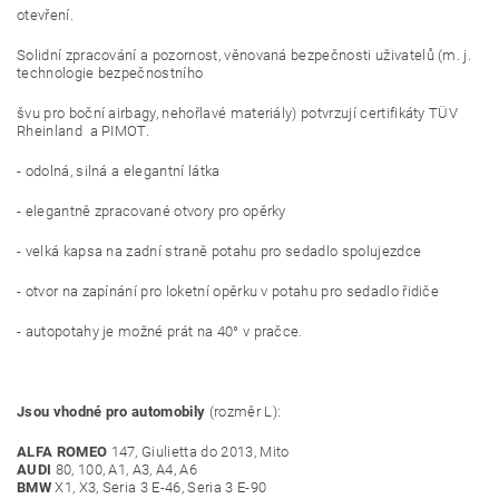
otevření.
Solidní zpracování a pozornost, věnovaná bezpečnosti uživatelů (m. j.
technologie bezpečnostního
švu pro boční airbagy, nehořlavé materiály) potvrzují certifikáty TÜV
Rheinland a PIMOT.
- odolná, silná a elegantní látka
- elegantně zpracované otvory pro opěrky
- velká kapsa na zadní straně potahu pro sedadlo spolujezdce
- otvor na zapínání pro loketní opěrku v potahu pro sedadlo řidiče
- autopotahy je možné prát na 40° v pračce.
Jsou vhodné pro automobily
(rozměr L):
ALFA ROMEO
147, Giulietta do 2013, Mito
AUDI
80, 100, A1, A3, A4, A6
BMW
X1, X3, Seria 3 E-46, Seria 3 E-90