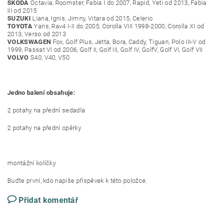
SKODA
Octavia, Roomster, Fabia I do 2007, Rapid, Yeti od 2013, Fabia
III od 2015
SUZUKI
Liana, Ignis, Jimny, Vitara od 2015, Celerio
TOYOTA
Yaris, Rav4 I-II do 2005, Corolla VIII 1998-2000, Corolla XI od
2013, Verso od 2013
VOLKSWAGEN
Fox, Golf Plus, Jetta, Bora, Caddy, Tiguan, Polo III-V od
1999, Passat VI od 2006, Golf II, Golf III, Golf IV, GolfV, Golf VI, Golf VII
VOLVO
S40, V40, V50
Jedno balení obsahuje:
2 potahy na přední sedadla
2 potahy na přední opěrky
montážní kolíčky
Buďte první, kdo napíše příspěvek k této položce.
Přidat komentář