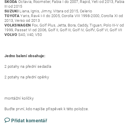
SKODA
Octavia, Roomster, Fabia I do 2007, Rapid, Yeti od 2013, Fabia
III od 2015
SUZUKI
Liana, Ignis, Jimny, Vitara od 2015, Celerio
TOYOTA
Yaris, Rav4 I-II do 2005, Corolla VIII 1998-2000, Corolla XI od
2013, Verso od 2013
VOLKSWAGEN
Fox, Golf Plus, Jetta, Bora, Caddy, Tiguan, Polo III-V od
1999, Passat VI od 2006, Golf II, Golf III, Golf IV, GolfV, Golf VI, Golf VII
VOLVO
S40, V40, V50
Jedno balení obsahuje:
2 potahy na přední sedadla
2 potahy na přední opěrky
montážní kolíčky
Buďte první, kdo napíše příspěvek k této položce.
Přidat komentář