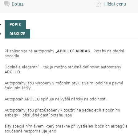
Dotaz
Hlídat cenu
POPIS
DISKUZE
Přizpůsobitelné autopotahy
„APOLLO“ AIRBAG
. Potahy na přední
sedadla
Odolné a elegantní – tak je možno stručně definovat autopotahy
APOLLO.
Autopotahy jsou vyrobeny v módním stylu z velmi odolné a pevné
čalounící látky .
Autopotah APOLLO splňuje nejvyšší nároky na odolnost.
Autopotahy jsou přizpůsobeny k použití na sedadlech s bočními
airbagy – příslušné částí potahu jsou
šity speciálním švem, který praskne při vystřelení bočních airbagů a
současně nezpomaluje jeho