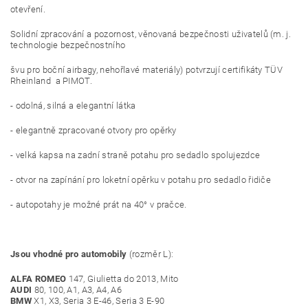
otevření.
Solidní zpracování a pozornost, věnovaná bezpečnosti uživatelů (m. j.
technologie bezpečnostního
švu pro boční airbagy, nehořlavé materiály) potvrzují certifikáty TÜV
Rheinland a PIMOT.
- odolná, silná a elegantní látka
- elegantně zpracované otvory pro opěrky
- velká kapsa na zadní straně potahu pro sedadlo spolujezdce
- otvor na zapínání pro loketní opěrku v potahu pro sedadlo řidiče
- autopotahy je možné prát na 40° v pračce.
Jsou vhodné pro automobily
(rozměr L):
ALFA ROMEO
147, Giulietta do 2013, Mito
AUDI
80, 100, A1, A3, A4, A6
BMW
X1, X3, Seria 3 E-46, Seria 3 E-90