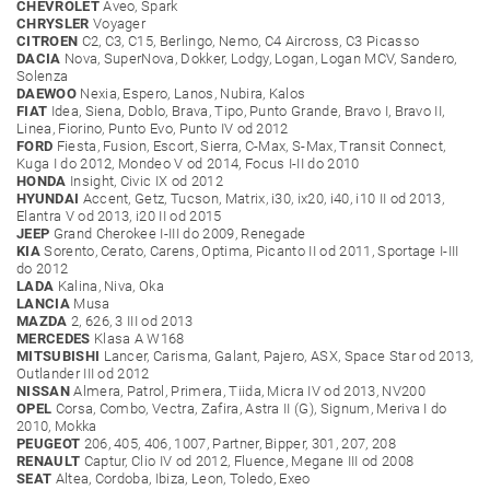
CHEVROLET
Aveo, Spark
CHRYSLER
Voyager
CITROEN
C2, C3, C15, Berlingo, Nemo, C4 Aircross, C3 Picasso
DACIA
Nova, SuperNova, Dokker, Lodgy, Logan, Logan MCV, Sandero,
Solenza
DAEWOO
Nexia, Espero, Lanos, Nubira, Kalos
FIAT
Idea, Siena, Doblo, Brava, Tipo, Punto Grande, Bravo I, Bravo II,
Linea, Fiorino, Punto Evo, Punto IV od 2012
FORD
Fiesta, Fusion, Escort, Sierra, C-Max, S-Max, Transit Connect,
Kuga I do 2012, Mondeo V od 2014, Focus I-II do 2010
HONDA
Insight, Civic IX od 2012
HYUNDAI
Accent, Getz, Tucson, Matrix, i30, ix20, i40, i10 II od 2013,
Elantra V od 2013, i20 II od 2015
JEEP
Grand Cherokee I-III do 2009, Renegade
KIA
Sorento, Cerato, Carens, Optima, Picanto II od 2011, Sportage I-III
do 2012
LADA
Kalina, Niva, Oka
LANCIA
Musa
MAZDA
2, 626, 3 III od 2013
MERCEDES
Klasa A W168
MITSUBISHI
Lancer, Carisma, Galant, Pajero, ASX, Space Star od 2013,
Outlander III od 2012
NISSAN
Almera, Patrol, Primera, Tiida, Micra IV od 2013, NV200
OPEL
Corsa, Combo, Vectra, Zafira, Astra II (G), Signum, Meriva I do
2010, Mokka
PEUGEOT
206, 405, 406, 1007, Partner, Bipper, 301, 207, 208
RENAULT
Captur, Clio IV od 2012, Fluence, Megane III od 2008
SEAT
Altea, Cordoba, Ibiza, Leon, Toledo, Exeo