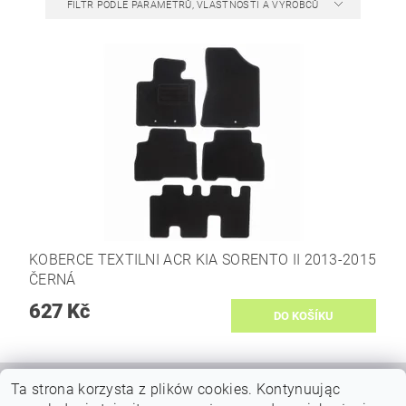
FILTR PODLE PARAMETRŮ, VLASTNOSTÍ A VÝROBCŮ
KOBERCE TEXTILNI ACR KIA SORENTO II 2013-2015
ČERNÁ
627 Kč
Ta strona korzysta z plików cookies.
Kontynuując
|
|
VŠEOBECNÉ OBCHODNÍ PODMÍNKY
DOPRAVY A PLATBY