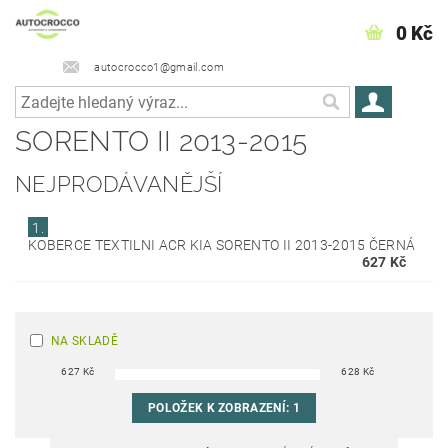
0 Kč
autocrocco1@gmail.com
SORENTO II 2013-2015
NEJPRODÁVANĚJŠÍ
1.
KOBERCE TEXTILNI ACR KIA SORENTO II 2013-2015 ČERNÁ
627 Kč
NA SKLADĚ
627
Kč
628
Kč
POLOŽEK K ZOBRAZENÍ:
1