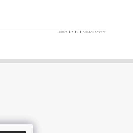
1
1
1
Stránka
z
-
položek celkem