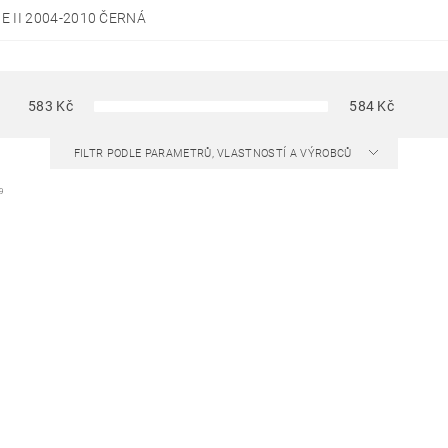
E II 2004-2010 ČERNÁ
583
Kč
584
Kč
FILTR PODLE PARAMETRŮ, VLASTNOSTÍ A VÝROBCŮ
9