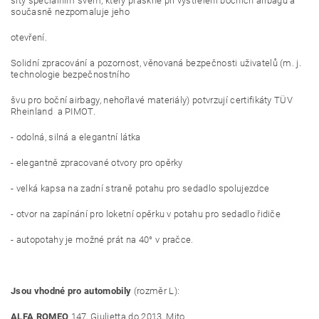
šity speciálním švem, který praskne při vystřelení bočních airbagů a
současně nezpomaluje jeho
otevření.
Solidní zpracování a pozornost, věnovaná bezpečnosti uživatelů (m. j.
technologie bezpečnostního
švu pro boční airbagy, nehořlavé materiály) potvrzují certifikáty TÜV
Rheinland a PIMOT.
- odolná, silná a elegantní látka
- elegantně zpracované otvory pro opěrky
- velká kapsa na zadní straně potahu pro sedadlo spolujezdce
- otvor na zapínání pro loketní opěrku v potahu pro sedadlo řidiče
- autopotahy je možné prát na 40° v pračce.
Jsou vhodné pro automobily
(rozměr L):
ALFA ROMEO
147, Giulietta do 2013, Mito