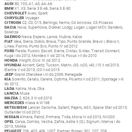
AUDI
80, 100, A1, A3, A4, A6
BMW
X1, X3, Seria 3 E-46, Seria 3 E-90
CHEVROLET
Aveo, Spark
CHRYSLER
Voyager
CITROEN
C2, C3, C15, Berlingo, Nemo, C4 Aircross, C3 Picasso
DACIA
Nova, SuperNova, Dokker, Lodgy, Logan, Logan MCV, Sandero,
Solenza
DAEWOO
Nexia, Espero, Lanos, Nubira, Kalos
FIAT
Idea, Siena, Doblo, Brava, Tipo, Punto Grande, Bravo I, Bravo II,
Linea, Fiorino, Punto Evo, Punto IV od 2012
FORD
Fiesta, Fusion, Escort, Sierra, C-Max, S-Max, Transit Connect,
Kuga I do 2012, Mondeo V od 2014, Focus I-II do 2010
HONDA
Insight, Civic IX od 2012
HYUNDAI
Accent, Getz, Tucson, Matrix, i30, ix20, i40, i10 II od 2013,
Elantra V od 2013, i20 II od 2015
JEEP
Grand Cherokee I-III do 2009, Renegade
KIA
Sorento, Cerato, Carens, Optima, Picanto II od 2011, Sportage I-III
do 2012
LADA
Kalina, Niva, Oka
LANCIA
Musa
MAZDA
2, 626, 3 III od 2013
MERCEDES
Klasa A W168
MITSUBISHI
Lancer, Carisma, Galant, Pajero, ASX, Space Star od 2013,
Outlander III od 2012
NISSAN
Almera, Patrol, Primera, Tiida, Micra IV od 2013, NV200
OPEL
Corsa, Combo, Vectra, Zafira, Astra II (G), Signum, Meriva I do
2010, Mokka
PEUGEOT
206, 405, 406, 1007, Partner, Bipper, 301, 207, 208