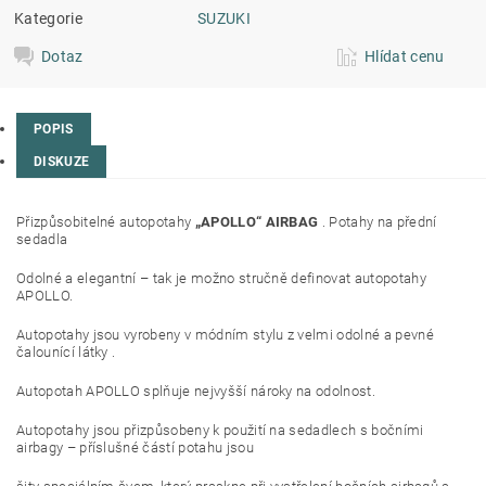
Kategorie
SUZUKI
Dotaz
Hlídat cenu
POPIS
DISKUZE
Přizpůsobitelné autopotahy
„APOLLO“ AIRBAG
. Potahy na přední
sedadla
Odolné a elegantní – tak je možno stručně definovat autopotahy
APOLLO.
Autopotahy jsou vyrobeny v módním stylu z velmi odolné a pevné
čalounící látky .
Autopotah APOLLO splňuje nejvyšší nároky na odolnost.
Autopotahy jsou přizpůsobeny k použití na sedadlech s bočními
airbagy – příslušné částí potahu jsou