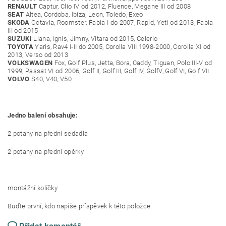
RENAULT
Captur, Clio IV od 2012, Fluence, Megane III od 2008
SEAT
Altea, Cordoba, Ibiza, Leon, Toledo, Exeo
SKODA
Octavia, Roomster, Fabia I do 2007, Rapid, Yeti od 2013, Fabia
III od 2015
SUZUKI
Liana, Ignis, Jimny, Vitara od 2015, Celerio
TOYOTA
Yaris, Rav4 I-II do 2005, Corolla VIII 1998-2000, Corolla XI od
2013, Verso od 2013
VOLKSWAGEN
Fox, Golf Plus, Jetta, Bora, Caddy, Tiguan, Polo III-V od
1999, Passat VI od 2006, Golf II, Golf III, Golf IV, GolfV, Golf VI, Golf VII
VOLVO
S40, V40, V50
Jedno balení obsahuje:
2 potahy na přední sedadla
2 potahy na přední opěrky
montážní kolíčky
Buďte první, kdo napíše příspěvek k této položce.