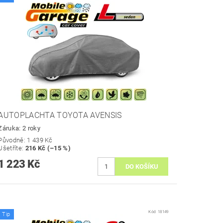
AUTOPLACHTA TOYOTA AVENSIS
Záruka: 2 roky
Původně:
1 439 Kč
Ušetříte
:
216 Kč (–15 %)
1 223 Kč
Kód:
18149
Tip