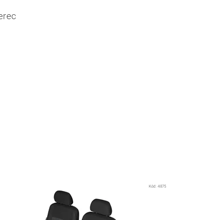
erec
Kód:
4875