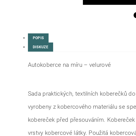
POPIS
DISKUZE
Autokoberce na míru – velurové
Sada praktických, textilních koberečků do
vyrobeny z kobercového materiálu se sp
kobereček před přesouváním. Kobereček ř
vrstvy kobercové látky. Použitá kobercov