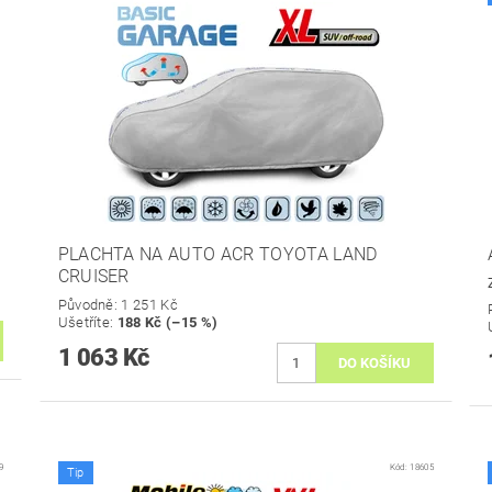
PLACHTA NA AUTO ACR TOYOTA LAND
CRUISER
Původně:
1 251 Kč
Ušetříte
:
188 Kč (–15 %)
1 063 Kč
9
Kód:
18605
Tip