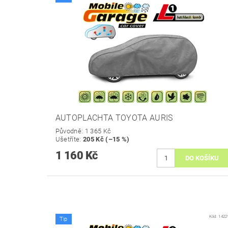
AUTOPLACHTA TOYOTA AURIS
Původně:
1 365 Kč
Ušetříte
:
205 Kč (–15 %)
1 160 Kč
Kód:
1422
Tip