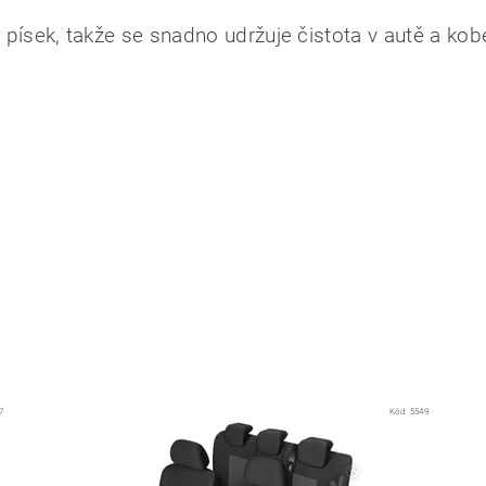
, písek, takže se snadno udržuje čistota v autě a kob
7
Kód:
5549