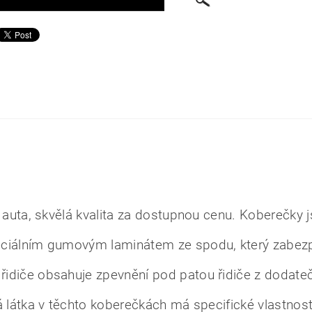
 auta, skvělá kvalita za dostupnou cenu. Koberečky 
eciálním gumovým laminátem ze spodu, který zabez
idiče obsahuje zpevnění pod patou řidiče z dodate
á látka v těchto koberečkách má specifické vlastnost