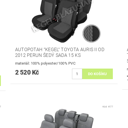
AUTOPOTAH "KEGEL" TOYOTA AURIS II OD
2012 PERUN ŠEDÝ SADA 15 KS
materiál: 100% polyester/100% PVC
2 520 Kč
7
Kód:
4177