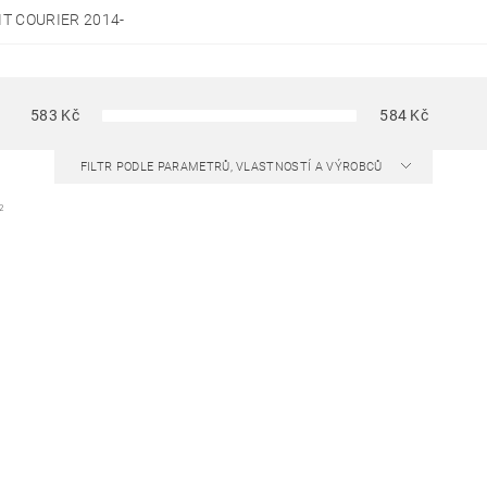
T COURIER 2014-
583
Kč
584
Kč
FILTR PODLE PARAMETRŮ, VLASTNOSTÍ A VÝROBCŮ
2