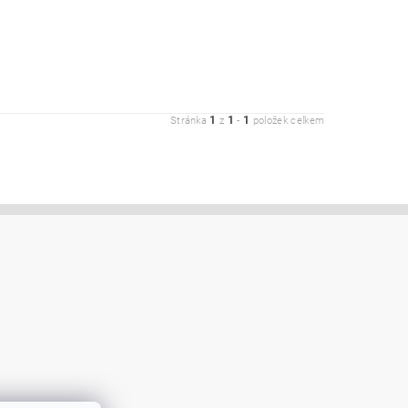
1
1
1
Stránka
z
-
položek celkem