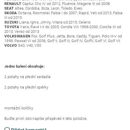
RENAULT
Captur, Clio IV od 2012, Fluence, Megane III od 2008
SEAT
Altea, Cordoba, Ibiza, Leon, Toledo, Exeo
SKODA
Octavia, Roomster, Fabia I do 2007, Rapid, Yeti od 2013, Fabia
III od 2015
SUZUKI
Liana, Ignis, Jimny, Vitara od 2015, Celerio
TOYOTA
Yaris, Rav4 I-II do 2005, Corolla VIII 1998-2000, Corolla XI od
2013, Verso od 2013
VOLKSWAGEN
Fox, Golf Plus, Jetta, Bora, Caddy, Tiguan, Polo III-V od
1999, Passat VI od 2006, Golf II, Golf III, Golf IV, GolfV, Golf VI, Golf VII
VOLVO
S40, V40, V50
Jedno balení obsahuje:
2 potahy na přední sedadla
2 potahy na přední opěrky
montážní kolíčky
Buďte první, kdo napíše příspěvek k této položce.