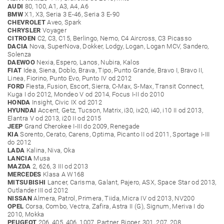
AUDI
80, 100, A1, A3, A4, A6
BMW
X1, X3, Seria 3 E-46, Seria 3 E-90
CHEVROLET
Aveo, Spark
CHRYSLER
Voyager
CITROEN
C2, C3, C15, Berlingo, Nemo, C4 Aircross, C3 Picasso
DACIA
Nova, SuperNova, Dokker, Lodgy, Logan, Logan MCV, Sandero,
Solenza
DAEWOO
Nexia, Espero, Lanos, Nubira, Kalos
FIAT
Idea, Siena, Doblo, Brava, Tipo, Punto Grande, Bravo I, Bravo II,
Linea, Fiorino, Punto Evo, Punto IV od 2012
FORD
Fiesta, Fusion, Escort, Sierra, C-Max, S-Max, Transit Connect,
Kuga I do 2012, Mondeo V od 2014, Focus I-II do 2010
HONDA
Insight, Civic IX od 2012
HYUNDAI
Accent, Getz, Tucson, Matrix, i30, ix20, i40, i10 II od 2013,
Elantra V od 2013, i20 II od 2015
JEEP
Grand Cherokee I-III do 2009, Renegade
KIA
Sorento, Cerato, Carens, Optima, Picanto II od 2011, Sportage I-III
do 2012
LADA
Kalina, Niva, Oka
LANCIA
Musa
MAZDA
2, 626, 3 III od 2013
MERCEDES
Klasa A W168
MITSUBISHI
Lancer, Carisma, Galant, Pajero, ASX, Space Star od 2013,
Outlander III od 2012
NISSAN
Almera, Patrol, Primera, Tiida, Micra IV od 2013, NV200
OPEL
Corsa, Combo, Vectra, Zafira, Astra II (G), Signum, Meriva I do
2010, Mokka
PEUGEOT
206, 405, 406, 1007, Partner, Bipper, 301, 207, 208