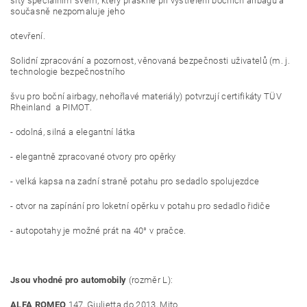
šity speciálním švem, který praskne při vystřelení bočních airbagů a
současně nezpomaluje jeho
otevření.
Solidní zpracování a pozornost, věnovaná bezpečnosti uživatelů (m. j.
technologie bezpečnostního
švu pro boční airbagy, nehořlavé materiály) potvrzují certifikáty TÜV
Rheinland a PIMOT.
- odolná, silná a elegantní látka
- elegantně zpracované otvory pro opěrky
- velká kapsa na zadní straně potahu pro sedadlo spolujezdce
- otvor na zapínání pro loketní opěrku v potahu pro sedadlo řidiče
- autopotahy je možné prát na 40° v pračce.
Jsou vhodné pro automobily
(rozměr L):
ALFA ROMEO
147, Giulietta do 2013, Mito