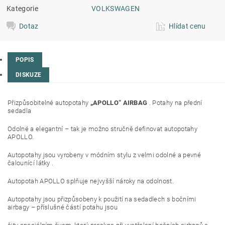
Kategorie
VOLKSWAGEN
Dotaz
Hlídat cenu
POPIS
DISKUZE
Přizpůsobitelné autopotahy
„APOLLO“ AIRBAG
. Potahy na přední
sedadla
Odolné a elegantní – tak je možno stručně definovat autopotahy
APOLLO.
Autopotahy jsou vyrobeny v módním stylu z velmi odolné a pevné
čalounící látky .
Autopotah APOLLO splňuje nejvyšší nároky na odolnost.
Autopotahy jsou přizpůsobeny k použití na sedadlech s bočními
airbagy – příslušné částí potahu jsou