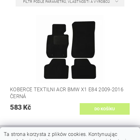
FILTR PODLE PARAMETRŮ, VLASTNOSTÍ A VÝROBCŮ
KOBERCE TEXTILNI ACR BMW X1 E84 2009-2016
ČERNÁ
583 Kč
Ta strona korzysta z plików cookies.
Kontynuując
|
|
VŠEOBECNÉ OBCHODNÍ PODMÍNKY
DOPRAVY A PLATBY