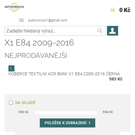
0 Kč
autocrocco1@gmail.com
X1 E84 2009-2016
NEJPRODÁVANĚJŠÍ
1.
KOBERCE TEXTILNI ACR BMW X1 E84 2009-2016 ČERNÁ
583 Kč
NA SKLADĚ
583
Kč
584
Kč
POLOŽEK K ZOBRAZENÍ:
1