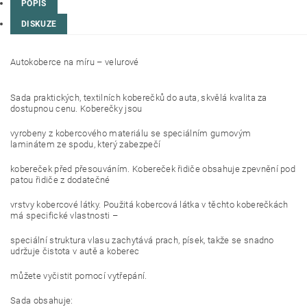
POPIS
DISKUZE
Autokoberce na míru – velurové
Sada praktických, textilních koberečků do auta, skvělá kvalita za
dostupnou cenu. Koberečky jsou
vyrobeny z kobercového materiálu se speciálním gumovým
laminátem ze spodu, který zabezpečí
kobereček před přesouváním. Kobereček řidiče obsahuje zpevnění pod
patou řidiče z dodatečné
vrstvy kobercové látky. Použitá kobercová látka v těchto koberečkách
má specifické vlastnosti –
speciální struktura vlasu zachytává prach, písek, takže se snadno
udržuje čistota v autě a koberec
můžete vyčistit pomocí vytřepání.
Sada obsahuje: