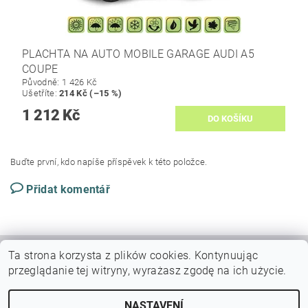
PLACHTA NA AUTO MOBILE GARAGE AUDI A5
COUPE
Původně:
1 426 Kč
Ušetříte
:
214 Kč (–15 %)
1 212 Kč
Buďte první, kdo napíše příspěvek k této položce.
Přidat komentář
Ta strona korzysta z plików cookies.
Kontynuując
|
|
VŠEOBECNÉ OBCHODNÍ PODMÍNKY
DOPRAVY A PLATBY
przeglądanie tej witryny, wyrażasz zgodę na ich użycie.
Podmínky ochrany osobních údajů
NASTAVENÍ