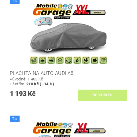
Tip
PLACHTA NA AUTO AUDI A8
Původně:
1 403 Kč
Ušetříte
:
210 Kč (–14 %)
1 193 Kč
Tip