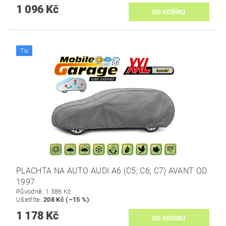
1 096 Kč
Tip
PLACHTA NA AUTO AUDI A6 (C5; C6; C7) AVANT OD
1997
Původně:
1 386 Kč
Ušetříte
:
208 Kč (–15 %)
1 178 Kč