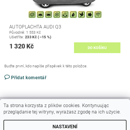
AUTOPLACHTA AUDI Q3
Původně:
1 553 Kč
Ušetříte
:
233 Kč (–15 %)
1 320 Kč
Buďte první, kdo napíše příspěvek k této položce.
Přidat komentář
Ta strona korzysta z plików cookies.
Kontynuując
|
|
VŠEOBECNÉ OBCHODNÍ PODMÍNKY
DOPRAVY A PLATBY
przeglądanie tej witryny, wyrażasz zgodę na ich użycie.
Podmínky ochrany osobních údajů
NASTAVENÍ