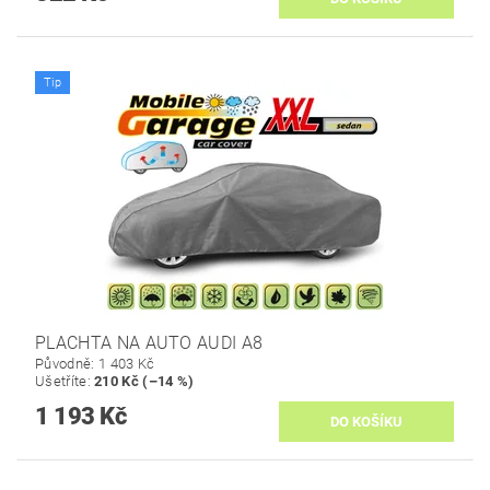
Tip
PLACHTA NA AUTO AUDI A8
Původně:
1 403 Kč
Ušetříte
:
210 Kč (–14 %)
1 193 Kč