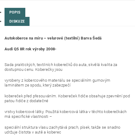
POPIS
DISKUZE
Autokoberce na míru – velurové (textilní) Barva Šedá
Audi Q5 8R rok výroby 2008-
Sada praktických, textilních koberečků do auta, skvělá kvalita za
dostupnou cenu. Koberečky jsou
vyrobeny z kobercového materiálu se speciálním gumovým
laminátem ze spodu, který zabezpečí
kobereček před přesouváním. Kobereček řidiče obsahuje zpevnění pod
patou řidiče z dodatečné
vrstvy kobercové látky. Použitá kobercová látka v těchto koberečkách
má specifické vlastnosti –
speciální struktura vlasu zachytává prach, písek, takže se snadno
udržuje čistota v autě a koberec