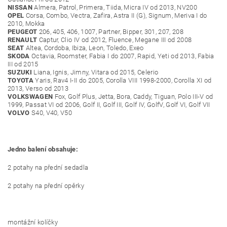
NISSAN
Almera, Patrol, Primera, Tiida, Micra IV od 2013, NV200
OPEL
Corsa, Combo, Vectra, Zafira, Astra II (G), Signum, Meriva I do
2010, Mokka
PEUGEOT
206, 405, 406, 1007, Partner, Bipper, 301, 207, 208
RENAULT
Captur, Clio IV od 2012, Fluence, Megane III od 2008
SEAT
Altea, Cordoba, Ibiza, Leon, Toledo, Exeo
SKODA
Octavia, Roomster, Fabia I do 2007, Rapid, Yeti od 2013, Fabia
III od 2015
SUZUKI
Liana, Ignis, Jimny, Vitara od 2015, Celerio
TOYOTA
Yaris, Rav4 I-II do 2005, Corolla VIII 1998-2000, Corolla XI od
2013, Verso od 2013
VOLKSWAGEN
Fox, Golf Plus, Jetta, Bora, Caddy, Tiguan, Polo III-V od
1999, Passat VI od 2006, Golf II, Golf III, Golf IV, GolfV, Golf VI, Golf VII
VOLVO
S40, V40, V50
Jedno balení obsahuje:
2 potahy na přední sedadla
2 potahy na přední opěrky
montážní kolíčky