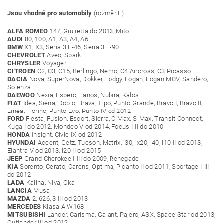
Jsou vhodné pro automobily
(rozměr L):
ALFA ROMEO
147, Giulietta do 2013, Mito
AUDI
80, 100, A1, A3, A4, A6
BMW
X1, X3, Seria 3 E-46, Seria 3 E-90
CHEVROLET
Aveo, Spark
CHRYSLER
Voyager
CITROEN
C2, C3, C15, Berlingo, Nemo, C4 Aircross, C3 Picasso
DACIA
Nova, SuperNova, Dokker, Lodgy, Logan, Logan MCV, Sandero,
Solenza
DAEWOO
Nexia, Espero, Lanos, Nubira, Kalos
FIAT
Idea, Siena, Doblo, Brava, Tipo, Punto Grande, Bravo I, Bravo II,
Linea, Fiorino, Punto Evo, Punto IV od 2012
FORD
Fiesta, Fusion, Escort, Sierra, C-Max, S-Max, Transit Connect,
Kuga I do 2012, Mondeo V od 2014, Focus I-II do 2010
HONDA
Insight, Civic IX od 2012
HYUNDAI
Accent, Getz, Tucson, Matrix, i30, ix20, i40, i10 II od 2013,
Elantra V od 2013, i20 II od 2015
JEEP
Grand Cherokee I-III do 2009, Renegade
KIA
Sorento, Cerato, Carens, Optima, Picanto II od 2011, Sportage I-III
do 2012
LADA
Kalina, Niva, Oka
LANCIA
Musa
MAZDA
2, 626, 3 III od 2013
MERCEDES
Klasa A W168
MITSUBISHI
Lancer, Carisma, Galant, Pajero, ASX, Space Star od 2013,
Outlander III od 2012