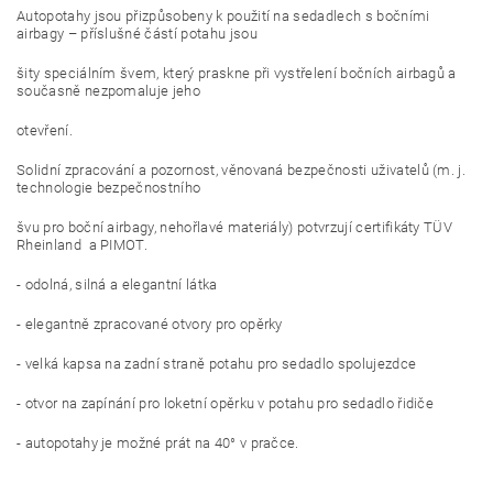
Autopotahy jsou přizpůsobeny k použití na sedadlech s bočními
airbagy – příslušné částí potahu jsou
šity speciálním švem, který praskne při vystřelení bočních airbagů a
současně nezpomaluje jeho
otevření.
Solidní zpracování a pozornost, věnovaná bezpečnosti uživatelů (m. j.
technologie bezpečnostního
švu pro boční airbagy, nehořlavé materiály) potvrzují certifikáty TÜV
Rheinland a PIMOT.
- odolná, silná a elegantní látka
- elegantně zpracované otvory pro opěrky
- velká kapsa na zadní straně potahu pro sedadlo spolujezdce
- otvor na zapínání pro loketní opěrku v potahu pro sedadlo řidiče
- autopotahy je možné prát na 40° v pračce.