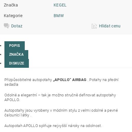
Značka
KEGEL
Kategorie
BMW
Dotaz
Hlídat cenu
POPIS
ZNAČKA
DISKUZE
Přizpůsobitelné autopotahy
„APOLLO“ AIRBAG
. Potahy na přední
sedadla
Odolné a elegantní – tak je možno stručně definovat autopotahy
APOLLO.
Autopotahy jsou vyrobeny v módním stylu z velmi odolné a pevné
čalounící látky .
Autopotah APOLLO splňuje nejvyšší nároky na odolnost.